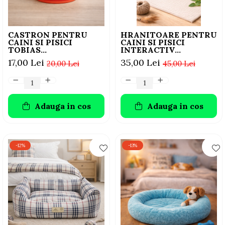
CASTRON PENTRU
HRANITOARE PENTRU
CAINI SI PISICI
CAINI SI PISICI
TOBIAS
INTERACTIV
INSCRIPTIONABIL CU
FLAMINGO LICK PAD
17,00 Lei
35,00 Lei
20,00 Lei
45,00 Lei
CRETA FLAMINGO
BEAN BLUE 24x21CM
RED S 13CMx300ML
Adauga in cos
Adauga in cos
-12%
-13%