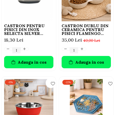
AFECTIUNI HEPATICE
AFECTIUNI OCULARE
AFECTIUNI OCULARE
AFECTIUNI URINARE
AFECTIUNI URINARE
IMUNITATE
IMUNITATE
LAPTE PRAF
CASTRON PENTRU
CASTRON DUBLU DIN
LAPTE PRAF
PISICI DIN INOX
CERAMICA PENTRU
SELECTA SILVER
PISICI FLAMINGO
FLAMINGO
MYLO ALB-CREM
18,30 Lei
35,00 Lei
40,00 Lei
15CMx300ML
2x11CMx145ML
Adauga in cos
Adauga in cos
-15%
-22%