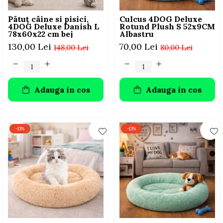
Pătuț câine si pisici,
Culcus 4DOG Deluxe
4DOG Deluxe Danish L
Rotund Plush S 52x9CM
78x60x22 cm bej
Albastru
130,00 Lei
70,00 Lei
148,00 Lei
80,00 Lei
Adauga in cos
Adauga in cos
-13%
-13%