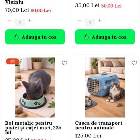
Visiniu
35,00 Lei
50,00 Lei
70,00 Lei
80,00 Lei
Adauga in cos
Adauga in cos
-17%
Bol metalic pentru
Cusca de transport
pisici și căței mici, 235
pentru animale
ml
125,00 Lei