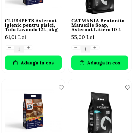
CLUB4PETS Asternut
CATMANIA Bentonita
igienic pentru pisici,
Marseille Soap,
Tofu Lavanda 12L, 5kg
Asternut Litiera 10 L
61,01 Lei
55,00 Lei
Adauga in cos
Adauga in cos