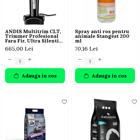
AFECTIUNI HEPATICE
AFECTIUNI OCULARE
AFECTIUNI OCULARE
AFECTIUNI URINARE
AFECTIUNI URINARE
IMUNITATE
IMUNITATE
LAPTE PRAF
ANDIS Multitrim CLT,
Spray anti ros pentru
LAPTE PRAF
Trimmer Profesional
animale Stangest 200
Fara Fir, Ultra Silentios
ml
Pentru Caini Si Pisici
665,00 Lei
70,16 Lei
Adauga in cos
Adauga in cos