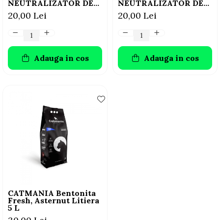
NEUTRALIZATOR DE
NEUTRALIZATOR DE
MIROS PENTRU
MIROS PENTRU
20,00 Lei
20,00 Lei
LITIERĂ, CU AROMĂ
LITIERĂ, CU AROMĂ
DE CEAI VERDE, 500g
DE FRUCTE, 500g
Adauga in cos
Adauga in cos
CATMANIA Bentonita
Fresh, Asternut Litiera
5 L