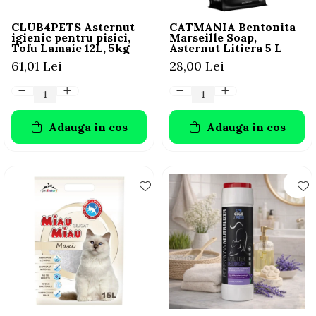
CLUB4PETS Asternut
CATMANIA Bentonita
igienic pentru pisici,
Marseille Soap,
Tofu Lamaie 12L, 5kg
Asternut Litiera 5 L
61,01 Lei
28,00 Lei
Adauga in cos
Adauga in cos