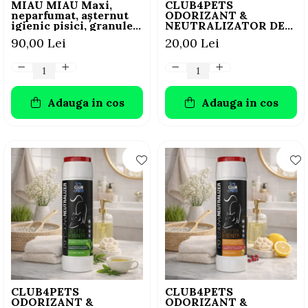
MIAU MIAU Maxi,
CLUB4PETS
neparfumat, așternut
ODORIZANT &
igienic pisici, granule,
NEUTRALIZATOR DE
silicat, neaglomerant,
MIROS PENTRU
90,00 Lei
20,00 Lei
neutralizare mirosuri,
LITIERĂ, CU AROMĂ
15l
DE LAVANDĂ, 500g
Adauga in cos
Adauga in cos
CLUB4PETS
CLUB4PETS
ODORIZANT &
ODORIZANT &