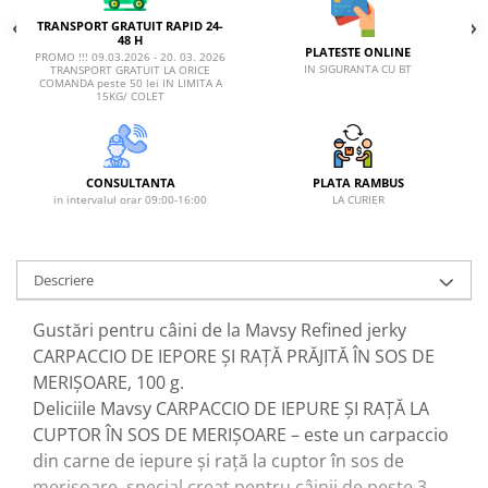
TRANSPORT GRATUIT RAPID 24-
48 H
PLATESTE ONLINE
PROMO !!! 09.03.2026 - 20. 03. 2026
IN SIGURANTA CU BT
TRANSPORT GRATUIT LA ORICE
COMANDA peste 50 lei IN LIMITA A
15KG/ COLET
CONSULTANTA
PLATA RAMBUS
in intervalul orar 09:00-16:00
LA CURIER
Descriere
Gustări pentru câini de la Mavsy Refined jerky
CARPACCIO DE IEPORE ȘI RAȚĂ PRĂJITĂ ÎN SOS DE
MERIȘOARE, 100 g.
Deliciile Mavsy CARPACCIO DE IEPURE ȘI RAȚĂ LA
CUPTOR ÎN SOS DE MERIȘOARE – este un carpaccio
din carne de iepure și rață la cuptor în sos de
merișoare, special creat pentru câinii de peste 3