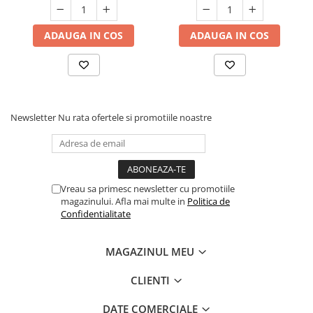
controlul greutății.
• Bonus în timpul antrenamentului sau stimularea
ADAUGA IN COS
ADAUGA IN COS
apetitului în timpul hrănirii zilnice.
• Pentru a susține metabolismul și activitatea
corectă a animalului de companie.
• Întărește sistemul imunitar, pentru o piele
sănătoasă și o blană lucioasă.
Newsletter
Nu rata ofertele si promotiile noastre
• Ca + P = oase puternice.
• Susține digestia normală.
• Acizi grași polinesaturați Omega 3 și 6 - inimă
puternică și creier productiv.
Vreau sa primesc newsletter cu promotiile
magazinului. Afla mai multe in
Politica de
Confidentialitate
MAGAZINUL MEU
CLIENTI
DATE COMERCIALE