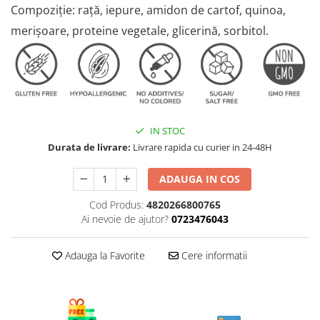
AFECTIUNI HEPATICE
AFECTIUNI OCULARE
‍Compoziție: rață, iepure, amidon de cartof, quinoa,
AFECTIUNI OCULARE
AFECTIUNI URINARE
merișoare, proteine vegetale, glicerină, sorbitol.
AFECTIUNI URINARE
IMUNITATE
IMUNITATE
LAPTE PRAF
LAPTE PRAF
IN STOC
Durata de livrare:
Livrare rapida cu curier in 24-48H
ADAUGA IN COS
Cod Produs:
4820266800765
Ai nevoie de ajutor?
0723476043
Adauga la Favorite
Cere informatii