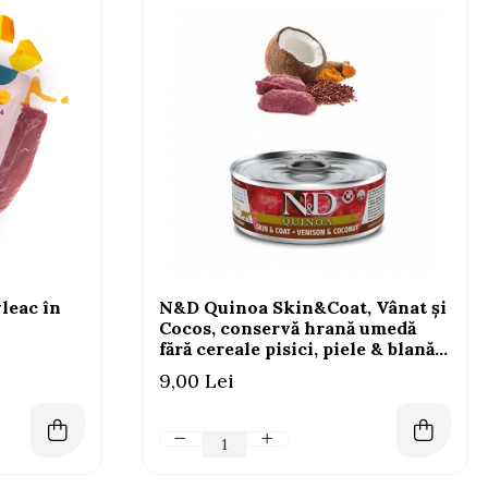
vleac în
N&D Quinoa Skin&Coat, Vânat și
Cocos, conservă hrană umedă
fără cereale pisici, piele & blană,
(în sos), 80g
9,00 Lei