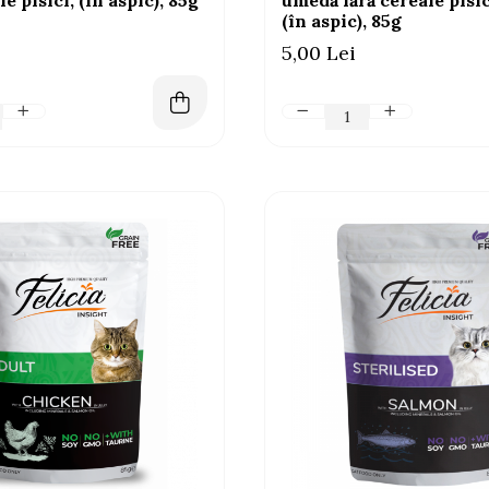
le pisici, (în aspic), 85g
umedă fără cereale pisic
(în aspic), 85g
5,00 Lei