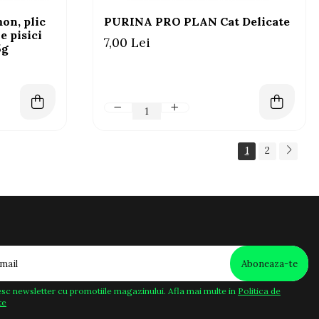
on, plic
PURINA PRO PLAN Cat Delicate
e pisici
7,00 Lei
5g
1
2
sc newsletter cu promotiile magazinului. Afla mai multe in
Politica de
te