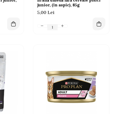
i junior,
hrană umedă fără cereale pisici
junior, (în aspic), 85g
5,00 Lei