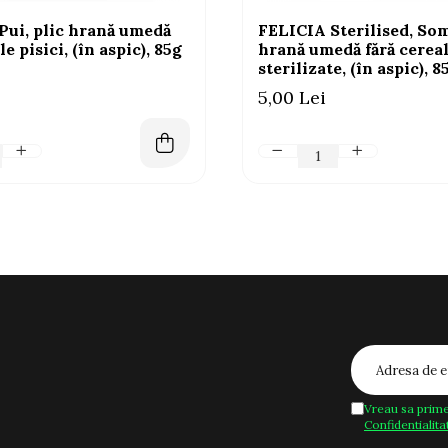
Pui, plic hrană umedă
FELICIA Sterilised, Som
le pisici, (în aspic), 85g
hrană umedă fără cereal
sterilizate, (în aspic), 8
5,00 Lei
Vreau sa prime
Confidentialita