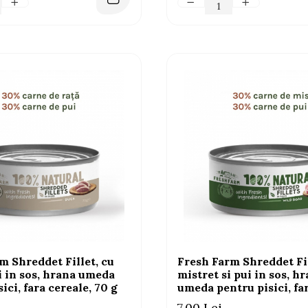
m Shreddet Fillet, cu
Fresh Farm Shreddet Fil
ui in sos, hrana umeda
mistret si pui in sos, h
ici, fara cereale, 70 g
umeda pentru pisici, far
70 g
7,00 Lei