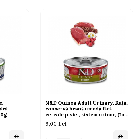
e,
N&D Quinoa Adult Urinary, Rață,
ără
conservă hrană umedă fără
 70g
cereale pisici, sistem urinar, (în
sos), 80g
9,00 Lei