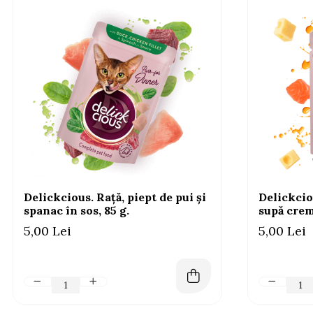
AFECTIUNI HEPATICE
AFECTIUNI OCULARE
AFECTIUNI OCULARE
AFECTIUNI URINARE
AFECTIUNI URINARE
IMUNITATE
IMUNITATE
LAPTE PRAF
LAPTE PRAF
Delickcious. Rață, piept de pui și
Delickcio
spanac în sos, 85 g.
supă crem
5,00 Lei
5,00 Lei