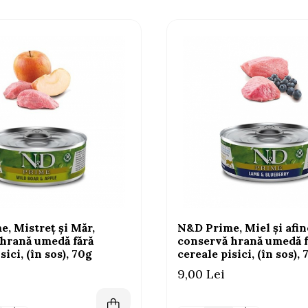
, Mistreț și Măr,
N&D Prime, Miel și afin
hrană umedă fără
conservă hrană umedă f
sici, (în sos), 70g
cereale pisici, (în sos),
9,00 Lei