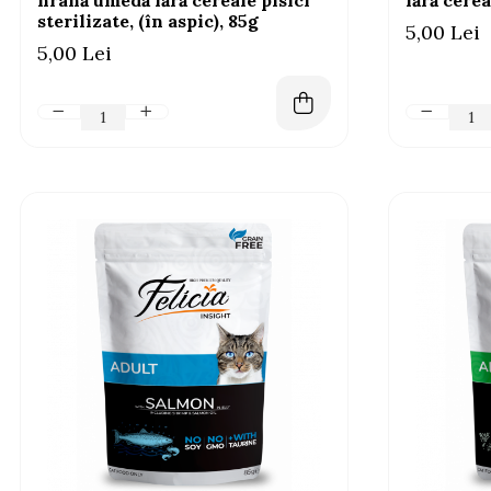
hrană umedă fără cereale pisici
fără cerea
sterilizate, (în aspic), 85g
5,00 Lei
5,00 Lei