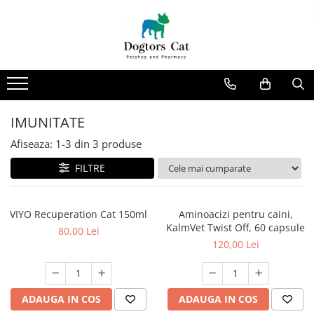
CAINI
Deparazitari Interne/ Externe
PISICI
HRANA USCATA
Deparazitare Caini
HRANA USCATA
CLUB 4 PAWS
Deparazitare Pisici
CLUB 4 PAWS
EXTRU-CAN
FARMINA
IMUNITATE
FARMINA
FELICIA
Afiseaza:
1-
3
din
3
produse
FELICIA
FELICIA
FILTRE
MARLY&DAN
MARLY&DAN
MORANDO
OPTIMEAL SUPER PREMIUM
OPTIMEAL SUPERPREMIUM
PURINA
VIYO Recuperation Cat 150ml
Aminoacizi pentru caini,
PRO PLAN
ROYAL CANIN
KalmVet Twist Off, 60 capsule
80,00 Lei
HRANA UMEDA
WUNDER FOOD
120,00 Lei
HRANA UMEDA
DELICKCIOUS
DR. TREND
DELICKCIOUS
ADAUGA IN COS
ADAUGA IN COS
FARMINA
DR. TREND