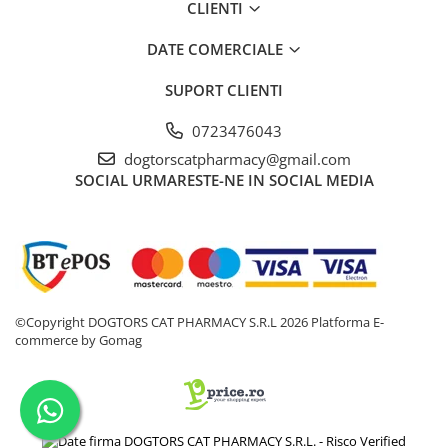
AFECTIUNI HEPATICE
AFECTIUNI OCULARE
CLIENTI
AFECTIUNI OCULARE
AFECTIUNI URINARE
DATE COMERCIALE
AFECTIUNI URINARE
IMUNITATE
IMUNITATE
LAPTE PRAF
SUPORT CLIENTI
LAPTE PRAF
0723476043
dogtorscatpharmacy@gmail.com
SOCIAL
URMARESTE-NE IN SOCIAL MEDIA
©Copyright DOGTORS CAT PHARMACY S.R.L 2026
Platforma E-
commerce by Gomag