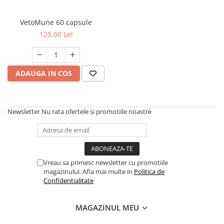
FRESH FARM
FARMINA
MORANDO
FELICIA
VetoMune 60 capsule
MY LOVE
FRESH FARM
125,00 Lei
ROYALIST
MORANDO
RECOMPENSE
PURINA
ACCESORII
ACCESORII
ADAUGA IN COS
DIETE VETERINARE
DIETE VETERINARE
IGIENA SI COSMETICA
IGIENA SI COSMETICA
Newsletter
Nu rata ofertele si promotiile noastre
ASTERNUT SI LITIERE
IGIENA OCHI SI URECHI
IGIENA OCHI SI URECHI
SAMPOANE
SAMPOANE
JUCARII
RECOMPENSE
SUPLIMENTE
Vreau sa primesc newsletter cu promotiile
SUPLIMENTE
magazinului. Afla mai multe in
Politica de
AFECTIUNI AURICULARE
Confidentialitate
AFECTIUNI AURICULARE
AFECTIUNI DERMATOLOGICE
AFECTIUNI DERMATOLOGICE
AFECTIUNI DIGESTIVE
MAGAZINUL MEU
AFECTIUNI DIGESTIVE
AFECTIUNI HEPATICE