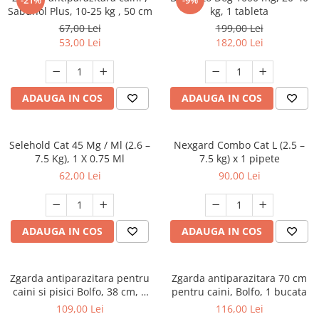
-21%
-9%
Sabunol Plus, 10-25 kg , 50 cm
kg, 1 tableta
67,00 Lei
199,00 Lei
53,00 Lei
182,00 Lei
ADAUGA IN COS
ADAUGA IN COS
Selehold Cat 45 Mg / Ml (2.6 –
Nexgard Combo Cat L (2.5 –
7.5 Kg), 1 X 0.75 Ml
7.5 kg) x 1 pipete
62,00 Lei
90,00 Lei
ADAUGA IN COS
ADAUGA IN COS
Zgarda antiparazitara pentru
Zgarda antiparazitara 70 cm
caini si pisici Bolfo, 38 cm, 1
pentru caini, Bolfo, 1 bucata
bucata,
109,00 Lei
116,00 Lei