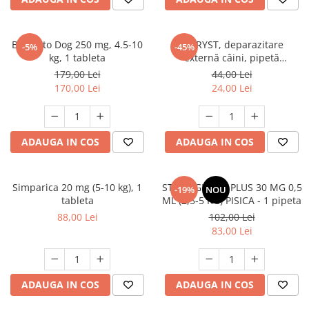
FRESH FARM
FARMINA
MORANDO
FELICIA
MY LOVE
FRESH FARM
Bravecto Dog 250 mg, 4.5-10
FYPRYST, deparazitare
-5%
-45%
kg, 1 tableta
externă câini, pipetă
ROYALIST
MORANDO
repelentă, L(20 - 40kg), 1 buc
179,00 Lei
44,00 Lei
RECOMPENSE
PURINA
170,00 Lei
24,00 Lei
ACCESORII
ACCESORII
DIETE VETERINARE
DIETE VETERINARE
IGIENA SI COSMETICA
IGIENA SI COSMETICA
ADAUGA IN COS
ADAUGA IN COS
ASTERNUT SI LITIERE
IGIENA OCHI SI URECHI
IGIENA OCHI SI URECHI
SAMPOANE
Simparica 20 mg (5-10 kg), 1
STRONGHOLD PLUS 30 MG 0,5
-19%
NOU
SAMPOANE
JUCARII
tableta
ML (2,5-5 KG) PISICA - 1 pipeta
RECOMPENSE
88,00 Lei
102,00 Lei
SUPLIMENTE
83,00 Lei
SUPLIMENTE
AFECTIUNI AURICULARE
AFECTIUNI AURICULARE
AFECTIUNI DERMATOLOGICE
AFECTIUNI DERMATOLOGICE
AFECTIUNI DIGESTIVE
ADAUGA IN COS
ADAUGA IN COS
AFECTIUNI DIGESTIVE
AFECTIUNI HEPATICE