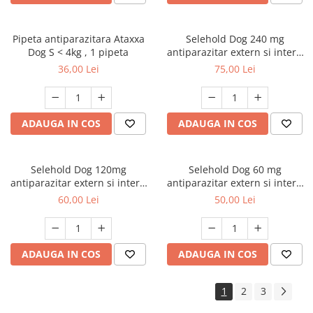
Pipeta antiparazitara Ataxxa
Selehold Dog 240 mg
Dog S < 4kg , 1 pipeta
antiparazitar extern si intern
caini talie mare (20.1-40 kg), 1
36,00 Lei
75,00 Lei
pipeta
ADAUGA IN COS
ADAUGA IN COS
Selehold Dog 120mg
Selehold Dog 60 mg
antiparazitar extern si intern
antiparazitar extern si intern
caini talie medie (10,1 - 20kg),
caini talie mica (5.1-10 kg), 1
60,00 Lei
50,00 Lei
1 pipeta
pipete
ADAUGA IN COS
ADAUGA IN COS
1
2
3