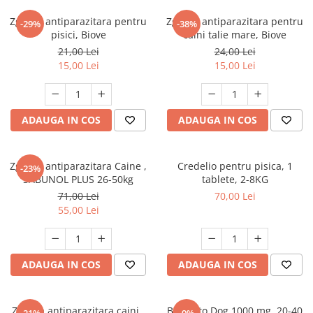
AFECTIUNI HEPATICE
AFECTIUNI OCULARE
AFECTIUNI OCULARE
Zgarda antiparazitara pentru
Zgarda antiparazitara pentru
AFECTIUNI URINARE
-29%
-38%
pisici, Biove
caini talie mare, Biove
AFECTIUNI URINARE
IMUNITATE
21,00 Lei
24,00 Lei
IMUNITATE
LAPTE PRAF
15,00 Lei
15,00 Lei
LAPTE PRAF
ADAUGA IN COS
ADAUGA IN COS
Zgarda antiparazitara Caine ,
Credelio pentru pisica, 1
-23%
SABUNOL PLUS 26-50kg
tablete, 2-8KG
71,00 Lei
70,00 Lei
55,00 Lei
ADAUGA IN COS
ADAUGA IN COS
Zgarda antiparazitara caini ,
Bravecto Dog 1000 mg, 20-40