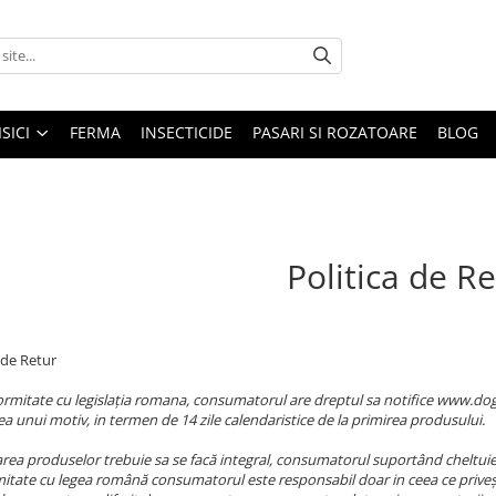
ISICI
FERMA
INSECTICIDE
PASARI SI ROZATOARE
BLOG
Politica de R
 de Retur
ormitate cu legislația romana, consumatorul are dreptul sa notifice www.dogto
ea unui motiv, in termen de 14 zile calendaristice de la primirea produsului.
rea produselor trebuie sa se facă integral, consumatorul suportând cheltuiel
itate cu legea română consumatorul este responsabil doar in ceea ce priveșt