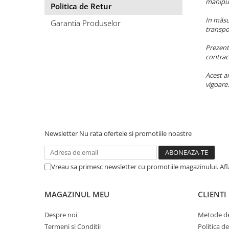
manipula
FRESH FARM
FARMINA
Politica de Retur
MORANDO
FELICIA
In măsur
Garantia Produselor
transpo
MY LOVE
FRESH FARM
ROYALIST
MORANDO
Prezentu
RECOMPENSE
PURINA
contrac
ACCESORII
ACCESORII
Acest ar
vigoare.
DIETE VETERINARE
DIETE VETERINARE
IGIENA SI COSMETICA
IGIENA SI COSMETICA
ASTERNUT SI LITIERE
IGIENA OCHI SI URECHI
IGIENA OCHI SI URECHI
SAMPOANE
Newsletter
Nu rata ofertele si promotiile noastre
SAMPOANE
JUCARII
RECOMPENSE
SUPLIMENTE
Vreau sa primesc newsletter cu promotiile magazinului. Af
SUPLIMENTE
AFECTIUNI AURICULARE
AFECTIUNI AURICULARE
AFECTIUNI DERMATOLOGICE
MAGAZINUL MEU
CLIENTI
AFECTIUNI DERMATOLOGICE
AFECTIUNI DIGESTIVE
Despre noi
Metode de
AFECTIUNI DIGESTIVE
AFECTIUNI HEPATICE
Termeni si Conditii
Politica d