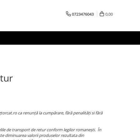
0723476043
0,00
etur
rcat.ro ca renunță la cumpărare, fără penalități si fără
ile de transport de retur conform legilor romanești. În
e diminuarea valorii produselor rezultata din