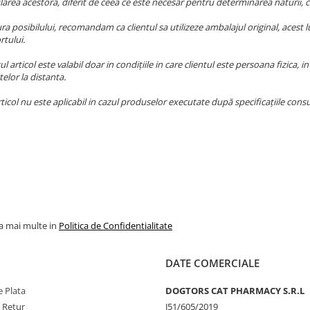
rea acestora, diferit de ceea ce este necesar pentru determinarea naturii, car
a posibilului, recomandam ca clientul sa utilizeze ambalajul original, acest l
rtului.
l articol este valabil doar in condițiile in care clientul este persoana fizica,
telor la distanta.
ticol nu este aplicabil in cazul produselor executate după specificațiile cons
la mai multe in
Politica de Confidentialitate
DATE COMERCIALE
 Plata
DOGTORS CAT PHARMACY S.R.L
e Retur
J51/605/2019