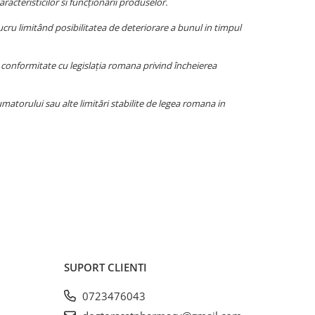
acteristicilor si funcționării produselor.
ucru limitând posibilitatea de deteriorare a bunul in timpul
 in conformitate cu legislația romana privind încheierea
umatorului sau alte limitări stabilite de legea romana in
SUPORT CLIENTI
0723476043