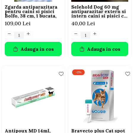
Zgarda antiparazitara
Selehold Dog 60 mg
pentru caini si pisici
antiparazitar extern si
Bolfo, 38 cm, 1 bucata,
intern caini si pisici cu
greutate mai mica sau
109,00 Lei
40,00 Lei
egala cu 2,5 kg ,1 pipete
Adauga in cos
Adauga in cos
-15%
Antipoux MD 14ml,
Bravecto plus Cat spot