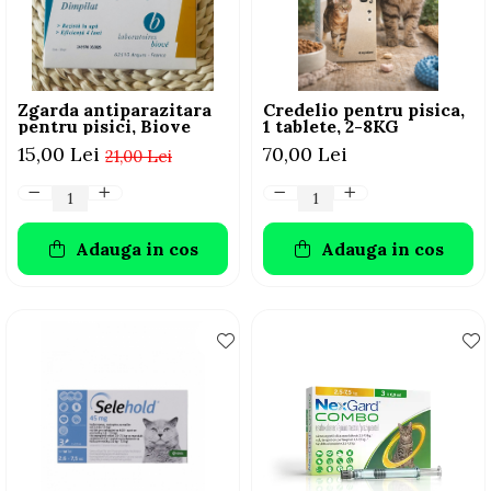
AFECTIUNI HEPATICE
AFECTIUNI OCULARE
AFECTIUNI OCULARE
AFECTIUNI URINARE
AFECTIUNI URINARE
IMUNITATE
IMUNITATE
LAPTE PRAF
Zgarda antiparazitara
Credelio pentru pisica,
LAPTE PRAF
pentru pisici, Biove
1 tablete, 2-8KG
15,00 Lei
70,00 Lei
21,00 Lei
Adauga in cos
Adauga in cos