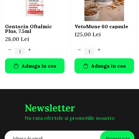
AFECTIUNI HEPATICE
AFECTIUNI OCULARE
AFECTIUNI OCULARE
AFECTIUNI URINARE
AFECTIUNI URINARE
IMUNITATE
IMUNITATE
LAPTE PRAF
Gentocin Oftalmic
VetoMune 60 capsule
Plus, 7.5ml
LAPTE PRAF
125,00 Lei
28,00 Lei
Adauga in cos
Adauga in cos
Newsletter
Nu rata ofertele si promotiile noastre