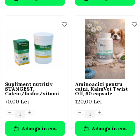
Supliment nutritiv
Aminoacizi pentru
STANGEST,
caini, KalmVet Twist
Calciu/fosfor/vitamine,
Off, 60 capsule
100 capsule
70,00 Lei
120,00 Lei
Adauga in cos
Adauga in cos