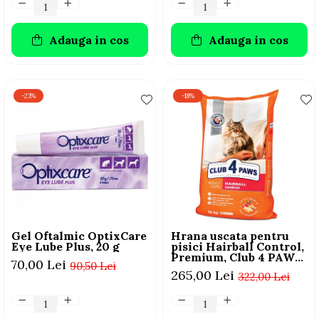
Adauga in cos
Adauga in cos
-23%
-18%
Gel Oftalmic OptixCare
Hrana uscata pentru
Eye Lube Plus, 20 g
pisici Hairball Control,
Premium, Club 4 PAWS,
70,00 Lei
90,50 Lei
14 kg
265,00 Lei
322,00 Lei