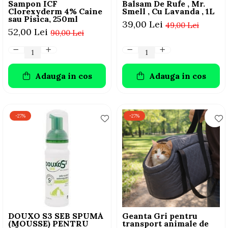
Sampon ICF
Balsam De Rufe , Mr.
Clorexyderm 4% Caine
Smell , Cu Lavanda , 1L
sau Pisica, 250ml
39,00 Lei
49,00 Lei
52,00 Lei
90,00 Lei
Adauga in cos
Adauga in cos
-27%
-27%
DOUXO S3 SEB SPUMĂ
Geanta Gri pentru
(MOUSSE) PENTRU
transport animale de