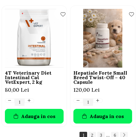
4T Veterinary Diet
Hepatiale Forte Small
Intestinal Cat
Breed Twist-Off – 40
VetExpert, 2 kg
Capsule
80,00 Lei
120,00 Lei
Adauga in cos
Adauga in cos
...
1
2
3
6