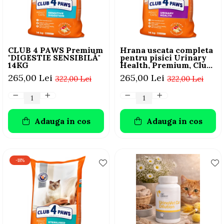
AFECTIUNI HEPATICE
AFECTIUNI OCULARE
AFECTIUNI OCULARE
AFECTIUNI URINARE
AFECTIUNI URINARE
IMUNITATE
IMUNITATE
LAPTE PRAF
CLUB 4 PAWS Premium
Hrana uscata completa
LAPTE PRAF
"DIGESTIE SENSIBILĂ"
pentru pisici Urinary
14KG
Health, Premium, Club
4 Paws, 14 kg
265,00 Lei
265,00 Lei
322,00 Lei
322,00 Lei
Adauga in cos
Adauga in cos
-18%