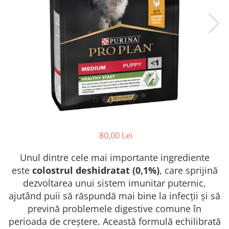
FRESH FARM
FARMINA
MORANDO
FELICIA
MY LOVE
FRESH FARM
ROYALIST
MORANDO
RECOMPENSE
PURINA
ACCESORII
ACCESORII
DIETE VETERINARE
DIETE VETERINARE
IGIENA SI COSMETICA
IGIENA SI COSMETICA
ASTERNUT SI LITIERE
IGIENA OCHI SI URECHI
IGIENA OCHI SI URECHI
SAMPOANE
80,00 Lei
SAMPOANE
JUCARII
Unul dintre cele mai importante ingrediente
RECOMPENSE
SUPLIMENTE
este
colostrul deshidratat (0,1%)
, care sprijină
SUPLIMENTE
AFECTIUNI AURICULARE
dezvoltarea unui sistem imunitar puternic,
AFECTIUNI AURICULARE
AFECTIUNI DERMATOLOGICE
ajutând puii să răspundă mai bine la infecții și să
AFECTIUNI DERMATOLOGICE
AFECTIUNI DIGESTIVE
prevină problemele digestive comune în
AFECTIUNI DIGESTIVE
AFECTIUNI HEPATICE
perioada de creștere. Această formulă echilibrată