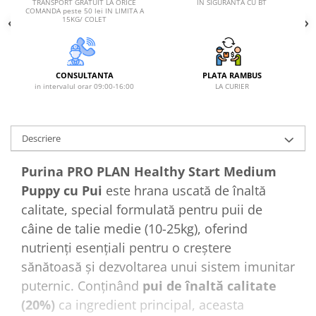
IN SIGURANTA CU BT
TRANSPORT GRATUIT LA ORICE
COMANDA peste 50 lei IN LIMITA A
15KG/ COLET
CONSULTANTA
PLATA RAMBUS
in intervalul orar 09:00-16:00
LA CURIER
Descriere
Purina PRO PLAN Healthy Start Medium
Puppy cu Pui
este hrana uscată de înaltă
calitate, special formulată pentru puii de
câine de talie medie (10-25kg), oferind
nutrienți esențiali pentru o creștere
sănătoasă și dezvoltarea unui sistem imunitar
puternic. Conținând
pui de înaltă calitate
(20%)
ca ingredient principal, aceasta