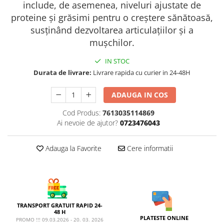
AFECTIUNI HEPATICE
AFECTIUNI OCULARE
include, de asemenea, niveluri ajustate de
AFECTIUNI OCULARE
AFECTIUNI URINARE
proteine și grăsimi pentru o creștere sănătoasă,
AFECTIUNI URINARE
IMUNITATE
susținând dezvoltarea articulațiilor și a
IMUNITATE
mușchilor.
LAPTE PRAF
LAPTE PRAF
IN STOC
Durata de livrare:
Livrare rapida cu curier in 24-48H
ADAUGA IN COS
Cod Produs:
7613035114869
Ai nevoie de ajutor?
0723476043
Adauga la Favorite
Cere informatii
TRANSPORT GRATUIT RAPID 24-
48 H
PLATESTE ONLINE
PROMO !!! 09.03.2026 - 20. 03. 2026