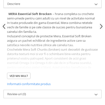
Descriere
MERA Essential Soft Brocken
– hrana completa cu crochete
semi-umede pentru caini adulti cu un nivel de activitate normal
In toate produsele din gama Essential, Mera combina retetele
vechi de familie si pe cele clasice de succes pentru bunastarea
cainelui din familia ta.
Incluzand conceptul de protectie Mera, Essential Soft Broken
asigura un pachet echilibrat de ingrediente active care sa
satisfaca nevoile nutritive zilnice ale cainelui tau.
Crochetele Mera Soft Chunks (broken) sunt deosebit de gustoase
datorita texturii moi si vor fi o schimbare bine-venita pentru
prietenul vostru patruped. Aport consistent de acizi grasi
esentiali Omega 3 si Omega 6 din ulei de in si floarea soarelui,
pentru sanatatea pieleii si blanii. Acest produs beneficiaza de
principiile de protectie Mera De aceea retetele Mera evita in mod
deliberat utilizarea de: surse exotice de carne, coloranti, arome
VEZI MAI MULT
sau conservanti, ingrediente modificate genetic, zahar, soia,
Informatii conformitate produs
vitamina K3
COMPOZITIE:
Carne si derivate din carne (incluzand 25%
pasare), derivate de origine vegetala, cereale, uleiuri si grasimi
Review-uri
(0)
(inclusiv 0.3% ulei de floare soarelui), seminte (2% seminte de in),
minerale, drojdii.