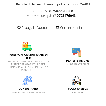
AFECTIUNI HEPATICE
AFECTIUNI OCULARE
Durata de livrare:
Livrare rapida cu curier in 24-48H
AFECTIUNI OCULARE
AFECTIUNI URINARE
Cod Produs:
4025877612268
AFECTIUNI URINARE
IMUNITATE
Ai nevoie de ajutor?
0723476043
IMUNITATE
LAPTE PRAF
LAPTE PRAF
Adauga la Favorite
Cere informatii
TRANSPORT GRATUIT RAPID 24-
48 H
PLATESTE ONLINE
PROMO !!! 09.03.2026 - 20. 03. 2026
IN SIGURANTA CU BT
TRANSPORT GRATUIT LA ORICE
COMANDA peste 50 lei IN LIMITA A
15KG/ COLET
CONSULTANTA
PLATA RAMBUS
in intervalul orar 09:00-16:00
LA CURIER