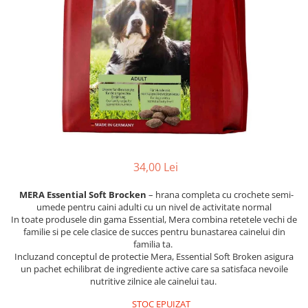
FRESH FARM
FARMINA
MORANDO
FELICIA
MY LOVE
FRESH FARM
ROYALIST
MORANDO
RECOMPENSE
PURINA
ACCESORII
ACCESORII
DIETE VETERINARE
DIETE VETERINARE
IGIENA SI COSMETICA
IGIENA SI COSMETICA
ASTERNUT SI LITIERE
IGIENA OCHI SI URECHI
34,00 Lei
IGIENA OCHI SI URECHI
SAMPOANE
SAMPOANE
MERA Essential Soft Brocken
– hrana completa cu crochete semi-
JUCARII
umede pentru caini adulti cu un nivel de activitate normal
RECOMPENSE
SUPLIMENTE
In toate produsele din gama Essential, Mera combina retetele vechi de
familie si pe cele clasice de succes pentru bunastarea cainelui din
SUPLIMENTE
AFECTIUNI AURICULARE
familia ta.
AFECTIUNI AURICULARE
Incluzand conceptul de protectie Mera, Essential Soft Broken asigura
AFECTIUNI DERMATOLOGICE
un pachet echilibrat de ingrediente active care sa satisfaca nevoile
AFECTIUNI DERMATOLOGICE
AFECTIUNI DIGESTIVE
nutritive zilnice ale cainelui tau.
AFECTIUNI DIGESTIVE
AFECTIUNI HEPATICE
STOC EPUIZAT