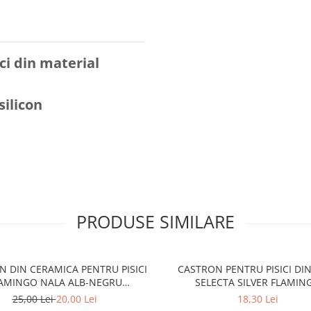
ci din material
silicon
PRODUSE SIMILARE
 DIN CERAMICA PENTRU PISICI
CASTRON PENTRU PISICI DI
AMINGO NALA ALB-NEGRU
SELECTA SILVER FLAMIN
15CMx180ML
15CMx300ML
25,00 Lei
20,00 Lei
18,30 Lei