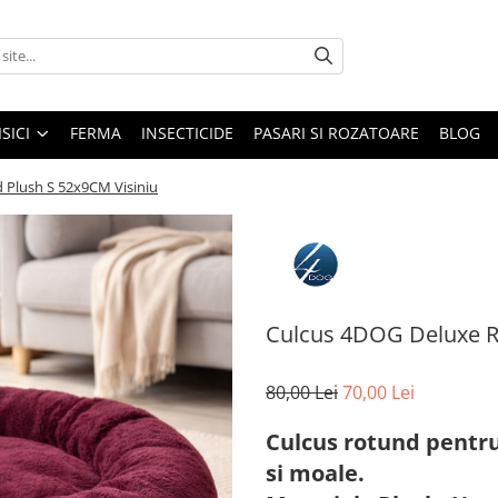
ISICI
FERMA
INSECTICIDE
PASARI SI ROZATOARE
BLOG
 Plush S 52x9CM Visiniu
Culcus 4DOG Deluxe R
80,00 Lei
70,00 Lei
Culcus rotund pentru 
si moale.