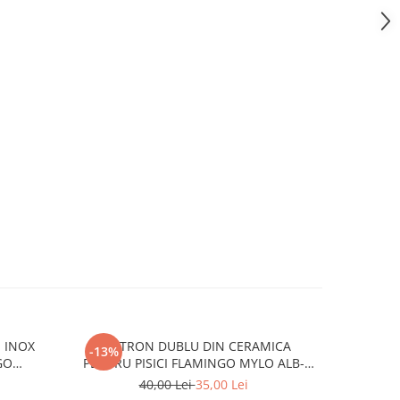
N INOX
CASTRON DUBLU DIN CERAMICA
CASTRO
-13%
-15%
GO
PENTRU PISICI FLAMINGO MYLO ALB-
TOBIAS 
CREM 2x11CMx145ML
FLAMI
40,00 Lei
35,00 Lei