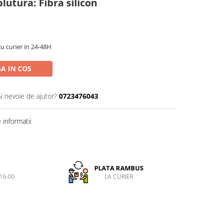
utura: Fibra silicon
cu curier in 24-48H
A IN COS
Ai nevoie de ajutor?
0723476043
informatii
PLATA RAMBUS
-16:00
LA CURIER