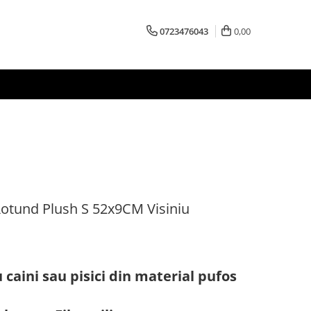
0723476043
0,00
otund Plush S 52x9CM Visiniu
caini sau pisici din material pufos