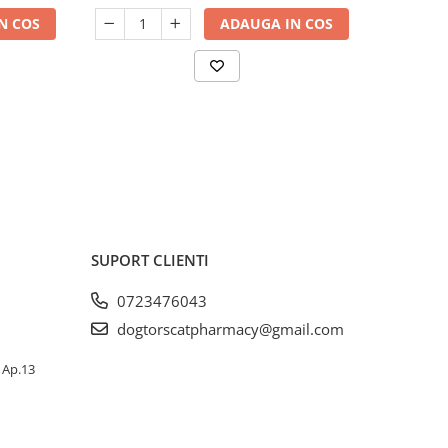
N COS
ADAUGA IN COS
SUPORT CLIENTI
0723476043
dogtorscatpharmacy@gmail.com
, Ap.13