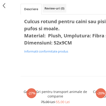
AFECTIUNI HEPATICE
AFECTIUNI OCULARE
AFECTIUNI OCULARE
AFECTIUNI URINARE
Review-uri
(0)
Descriere
AFECTIUNI URINARE
IMUNITATE
IMUNITATE
LAPTE PRAF
Culcus rotund pentru caini sau pisi
LAPTE PRAF
pufos si moale.
Material: Plush, Umplutura: Fibra 
Dimensiuni: 52x9CM
Informatii conformitate produs
Geanta Gri pentru transport animale de
CASTRON
-27%
-20%
companie
FL
75,00 Lei
55,00 Lei