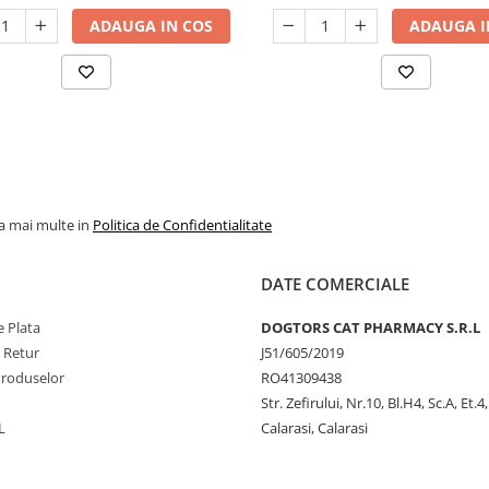
ADAUGA IN COS
ADAUGA I
la mai multe in
Politica de Confidentialitate
DATE COMERCIALE
 Plata
DOGTORS CAT PHARMACY S.R.L
e Retur
J51/605/2019
Produselor
RO41309438
Str. Zefirului, Nr.10, Bl.H4, Sc.A, Et.4
L
Calarasi, Calarasi