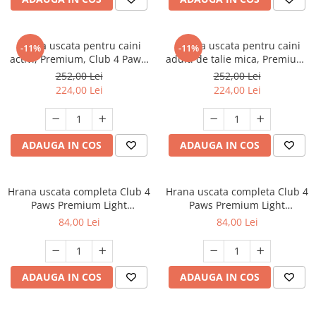
FRESH FARM
FARMINA
MORANDO
FELICIA
MY LOVE
FRESH FARM
Hrana uscata pentru caini
Hrana uscata pentru caini
-11%
-11%
activi, Premium, Club 4 Paws,
adulti de talie mica, Premium,
ROYALIST
MORANDO
14 kg
Club 4 Paws, 14 kg
252,00 Lei
252,00 Lei
RECOMPENSE
PURINA
224,00 Lei
224,00 Lei
ACCESORII
ACCESORII
DIETE VETERINARE
DIETE VETERINARE
IGIENA SI COSMETICA
IGIENA SI COSMETICA
ADAUGA IN COS
ADAUGA IN COS
ASTERNUT SI LITIERE
IGIENA OCHI SI URECHI
IGIENA OCHI SI URECHI
SAMPOANE
Hrana uscata completa Club 4
Hrana uscata completa Club 4
SAMPOANE
JUCARII
Paws Premium Light
Paws Premium Light
RECOMPENSE
"Controlul Greutatii" pentru
"Controlul Greutatii" pentru
84,00 Lei
84,00 Lei
SUPLIMENTE
caini sterilizati de talie medie
caini sterilizati de talie mica
SUPLIMENTE
si mare cu continut ridicat de
cu continut ridicat de curcan,
AFECTIUNI AURICULARE
curcan, 5kg
5kg
AFECTIUNI AURICULARE
AFECTIUNI DERMATOLOGICE
ADAUGA IN COS
ADAUGA IN COS
AFECTIUNI DERMATOLOGICE
AFECTIUNI DIGESTIVE
AFECTIUNI DIGESTIVE
AFECTIUNI HEPATICE