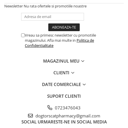
AFECTIUNI HEPATICE
AFECTIUNI OCULARE
Newsletter
Nu rata ofertele si promotiile noastre
AFECTIUNI OCULARE
AFECTIUNI URINARE
AFECTIUNI URINARE
IMUNITATE
IMUNITATE
LAPTE PRAF
LAPTE PRAF
Vreau sa primesc newsletter cu promotiile
magazinului. Afla mai multe in
Politica de
Confidentialitate
MAGAZINUL MEU
CLIENTI
DATE COMERCIALE
SUPORT CLIENTI
0723476043
dogtorscatpharmacy@gmail.com
SOCIAL
URMARESTE-NE IN SOCIAL MEDIA