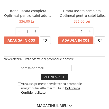
FRESH FARM
FARMINA
MORANDO
FELICIA
Hrana uscata completa
Hrana uscata completa
MY LOVE
FRESH FARM
Optimeal pentru caini adulti
Optimeal pentru catei talie
de talie medie, Curcan, 12kg
mare - curcan, 12 kg
ROYALIST
MORANDO
336,00 Lei
336,00 Lei
RECOMPENSE
PURINA
ACCESORII
ACCESORII
ADAUGA IN COS
ADAUGA IN COS
DIETE VETERINARE
DIETE VETERINARE
IGIENA SI COSMETICA
IGIENA SI COSMETICA
ASTERNUT SI LITIERE
IGIENA OCHI SI URECHI
Newsletter
Nu rata ofertele si promotiile noastre
IGIENA OCHI SI URECHI
SAMPOANE
SAMPOANE
JUCARII
RECOMPENSE
SUPLIMENTE
SUPLIMENTE
Vreau sa primesc newsletter cu promotiile
AFECTIUNI AURICULARE
magazinului. Afla mai multe in
Politica de
AFECTIUNI AURICULARE
AFECTIUNI DERMATOLOGICE
Confidentialitate
AFECTIUNI DERMATOLOGICE
AFECTIUNI DIGESTIVE
AFECTIUNI DIGESTIVE
AFECTIUNI HEPATICE
MAGAZINUL MEU