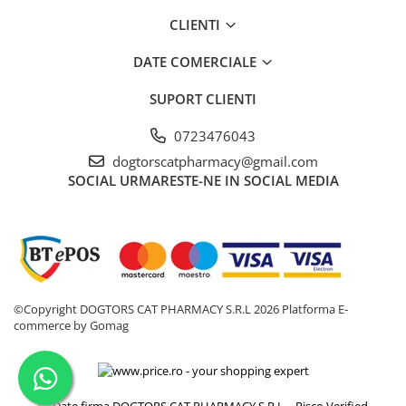
AFECTIUNI HEPATICE
AFECTIUNI OCULARE
AFECTIUNI OCULARE
CLIENTI
AFECTIUNI URINARE
AFECTIUNI URINARE
IMUNITATE
DATE COMERCIALE
IMUNITATE
LAPTE PRAF
LAPTE PRAF
SUPORT CLIENTI
0723476043
dogtorscatpharmacy@gmail.com
SOCIAL
URMARESTE-NE IN SOCIAL MEDIA
©Copyright DOGTORS CAT PHARMACY S.R.L 2026
Platforma E-
commerce by Gomag