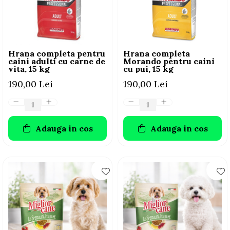
AFECTIUNI HEPATICE
AFECTIUNI OCULARE
AFECTIUNI OCULARE
AFECTIUNI URINARE
AFECTIUNI URINARE
IMUNITATE
IMUNITATE
LAPTE PRAF
Hrana completa pentru
Hrana completa
LAPTE PRAF
caini adulti cu carne de
Morando pentru caini
vita, 15 kg
cu pui, 15 kg
190,00 Lei
190,00 Lei
Adauga in cos
Adauga in cos