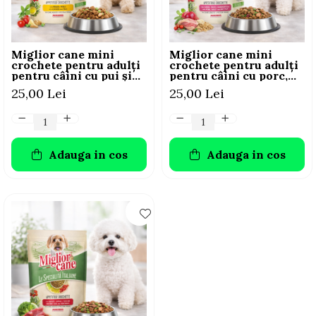
Miglior cane mini
Miglior cane mini
crochete pentru adulți
crochete pentru adulți
pentru câini cu pui și
pentru câini cu porc,
mazăre, 800 g
orz și sfeclă roșie, 800
25,00 Lei
25,00 Lei
g
Adauga in cos
Adauga in cos