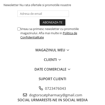
AFECTIUNI HEPATICE
AFECTIUNI OCULARE
Newsletter
Nu rata ofertele si promotiile noastre
AFECTIUNI OCULARE
AFECTIUNI URINARE
AFECTIUNI URINARE
IMUNITATE
IMUNITATE
LAPTE PRAF
LAPTE PRAF
Vreau sa primesc newsletter cu promotiile
magazinului. Afla mai multe in
Politica de
Confidentialitate
MAGAZINUL MEU
CLIENTI
DATE COMERCIALE
SUPORT CLIENTI
0723476043
dogtorscatpharmacy@gmail.com
SOCIAL
URMARESTE-NE IN SOCIAL MEDIA