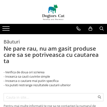
CAINI
Deparazitari Interne/ Externe
PISICI
HRANA USCATA
Deparazitare Caini
HRANA USCATA
CLUB 4 PAWS
Deparazitare Pisici
CLUB 4 PAWS
EXTRU-CAN
FARMINA
Băuturi
FARMINA
FELICIA
Ne pare rau, nu am gasit produse
FELICIA
FELICIA
care sa se potriveasca cu cautarea
MARLY&DAN
MARLY&DAN
ta
MORANDO
OPTIMEAL SUPER PREMIUM
OPTIMEAL SUPERPREMIUM
PURINA
- Verifica de doua ori scrierea
PRO PLAN
ROYAL CANIN
- Incearca sa cauti cuvinte simple
- Incearca o cautare mai putin specifica
HRANA UMEDA
WUNDER FOOD
- Va puteti restrange rezultatele cautarii ulterior
HRANA UMEDA
DELICKCIOUS
DR. TREND
DELICKCIOUS
FARMINA
DR. TREND
Pentru mai multe informatii te rog sa ne contactezi la numarul de