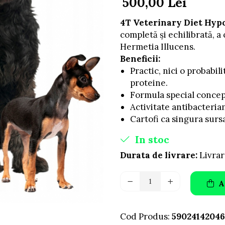
500,00 Lei
4T Veterinary Diet Hypo
completă și echilibrată, a 
Hermetia Illucens.
Beneficii:
Practic, nici o probabili
proteine.
Formula special concepu
Activitate antibacterian
Cartofi ca singura surs
In stoc
Durata de livrare:
Livrar
A
Cod Produs:
5902414204