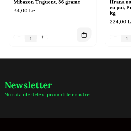
Mibazon Unguent, 36 grame
Hrana us
cu pui, P
34,00 Lei
kg
224,00 L
Newsletter
Nu rata ofertele si promotiile noastre