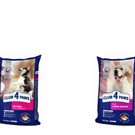
eiuri și grăsimi brute 15,5%; Fibră brută 4,5%; Cenușă br
 0,34%; EPA 0,04%; DHA 0,05%; Energie kcal / kg ME - 3