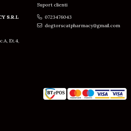
Suport clienti
Y S.R.L
0723476043
dogtorscatpharmacy@gmail.com
c.A, Et.4,