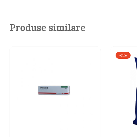
Taurină 1000 mg / kg; L-carnitină 50 mg / kg.
Componente analitice:
proteină brută 20,5%; Ul
2,1%; Acid arahidonic 0,04%; Acid alfa-linolenic
Produse similare
-11%