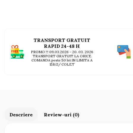
AFECTIUNI HEPATICE
AFECTIUNI OCULARE
AFECTIUNI OCULARE
AFECTIUNI URINARE
AFECTIUNI URINARE
IMUNITATE
IMUNITATE
LAPTE PRAF
LAPTE PRAF
TRANSPORT GRATUIT
RAPID 24-48 H
PROMO !!! 09.03.2026 - 20. 03. 2026
TRANSPORT GRATUIT LA ORICE
COMANDA peste 50 lei IN LIMITA A
15KG/ COLET
Descriere
Review-uri
(0)