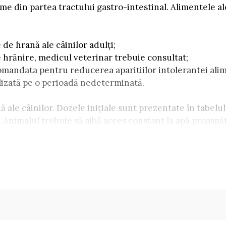
me din partea tractului gastro-intestinal. Alimentele al
 de hrană ale câinilor adulți;
 hrănire, medicul veterinar trebuie consultat;
andata pentru reducerea aparitiilor intolerantei alim
ilizată pe o perioadă nedeterminată.
ă ale câinilor. Dozele inițiale sunt prezentate în tabelul
 Animalul trebuie să aibă acces constant la apă proaspăt
lă pe care o administrati câinelui dvs. zilnic, treceți t
i mici cu cea pe care ați servit-o până acum. Zi de zi, 
on de cartofi; Grăsime de pasăre; minerale; Seminte de 
 D3 1800 UI / kg; Vitamina E 500 UI / kg; Cupru (pentahi
(sulfat de zinc monohidrat) 100 mg / kg; Zinc (chelat de
elat de fier cu hidrat de glicină) 35,00 mg / kg; Manga
/ kg; Iod (anhidrat de calciu) 2,00 mg / kg; Seleniu (sel