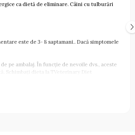
ergice ca dietă de eliminare. Câini cu tulburări
entare este de 3- 8 saptamani.. Dacă simptomele
 de pe ambalaj. În funcție de nevoile dvs., aceste
ă. Schimbați dieta la TVeterinary Diet
reptat la o nouă dietă timp de aproximativ 7 zile.
adăugați din ce în ce mai multă dietă nouă, până
in; Ulei de somon.
d-sulfat de cupru (II)) 10 mg / kg; Cupru (chelat
 zinc cu hidrat de glicină) 50,00 mg / kg; Fier
n (oxid de mangan (II)) 50,00 mg / kg; Mangan
enit de sodiu) 0,1 mg / kg; Suplimente nutritive -