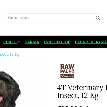
PISICI
FERMA
INSECTICIDE
PASARI SI ROZ
sect, 12 Kg
4T Veterinary 
Insect, 12 Kg