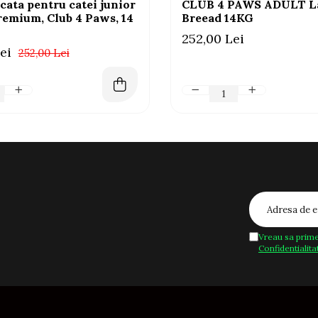
cata pentru catei junior
CLUB 4 PAWS ADULT L
remium, Club 4 Paws, 14
Breead 14KG
252,00 Lei
ei
252,00 Lei
Vreau sa prime
Confidentialita