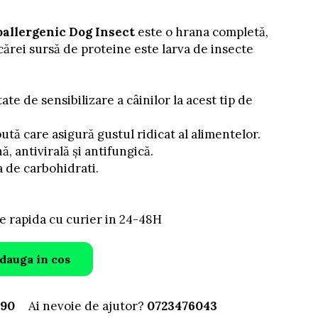
allergenic Dog Insect
este o hrana completă,
cărei sursă de proteine ​​este larva de insecte
tate de sensibilizare a câinilor la acest tip de
tă care asigură gustul ridicat al alimentelor.
ă, antivirală și antifungică.
a de carbohidrati.
e rapida cu curier in 24-48H
dauga in cos
690
Ai nevoie de ajutor?
0723476043