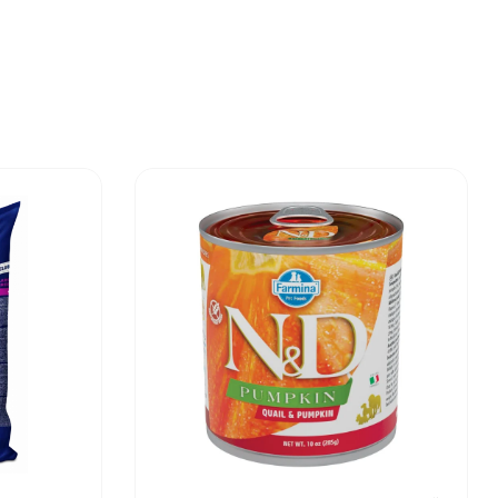
ută 6%; Calciu 1,4%; Fosfor 1,2%; Acid linoleic
500