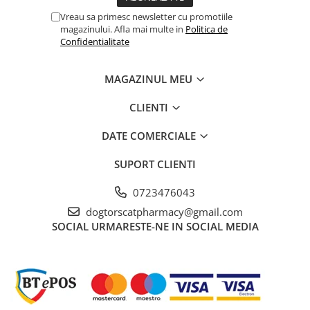
Precautii speciale de depozitare:
Vreau sa primesc newsletter cu promotiile
A nu se depozita la peste 30 grade Celsius.
magazinului. Afla mai multe in
Politica de
Confidentialitate
MAGAZINUL MEU
CLIENTI
DATE COMERCIALE
SUPORT CLIENTI
0723476043
dogtorscatpharmacy@gmail.com
SOCIAL
URMARESTE-NE IN SOCIAL MEDIA