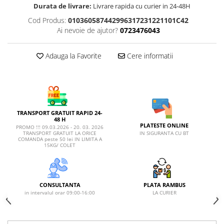
AFECTIUNI HEPATICE
AFECTIUNI OCULARE
Durata de livrare:
Livrare rapida cu curier in 24-48H
AFECTIUNI OCULARE
AFECTIUNI URINARE
Cod Produs:
010360587442996317231221101C42
AFECTIUNI URINARE
IMUNITATE
Ai nevoie de ajutor?
0723476043
IMUNITATE
LAPTE PRAF
LAPTE PRAF
Adauga la Favorite
Cere informatii
TRANSPORT GRATUIT RAPID 24-
48 H
PLATESTE ONLINE
PROMO !!! 09.03.2026 - 20. 03. 2026
IN SIGURANTA CU BT
TRANSPORT GRATUIT LA ORICE
COMANDA peste 50 lei IN LIMITA A
15KG/ COLET
CONSULTANTA
PLATA RAMBUS
in intervalul orar 09:00-16:00
LA CURIER