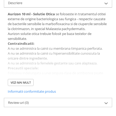
Descriere
Aurizon 10 ml - Solutie Otica
se foloseste in tratamentul otitei
externe de origine bacteriologica sau fungica - respectiv cauzate
de bacteriile sensibilie la marbofloxacina si de ciupercile sensibile
la clotrimazon, in special Malasezia pachydermatis.
Aurizon solutie otica trebuie folosit pe baza testelor de
sensibilitate.
Contraindicatii:
A nu se administra la cainii cu membrana timpanica perforata.
A nu se administra la cainii cu hipersensibilitate cunoscuta la
oricare dintre ingrediente.
A nu se administra la femelele gestante sau care alapteaza.
Precautii speciale:
Folosirea indelungata a unei singure clase de antibiotice poate
induce rezistenta la o populatiei bacteriana.
Se recomanda folosirea fluorochinolonelor in tratamentul
VEZI MAI MULT
conditiilor clinice ce au raspuns slab sau de la care se asteapta sa
Informatii conformitate produs
raspunda slab la alte clase de antibiotice.
Canalul urechii externe trebuie sa fie curatat cu atentie si uscat
inainte de tratament.
Review-uri
(0)
Inaintea folosirii produsului ca tratament, trebuie verificata
integritatea membranei timpanice.