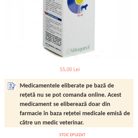
FRESH FARM
FARMINA
MORANDO
FELICIA
MY LOVE
FRESH FARM
ROYALIST
MORANDO
RECOMPENSE
PURINA
ACCESORII
ACCESORII
DIETE VETERINARE
DIETE VETERINARE
IGIENA SI COSMETICA
IGIENA SI COSMETICA
55,00 Lei
ASTERNUT SI LITIERE
IGIENA OCHI SI URECHI
IGIENA OCHI SI URECHI
SAMPOANE
Medicamentele eliberate pe bază de
SAMPOANE
JUCARII
RECOMPENSE
rețetă nu se pot comanda online. Acest
SUPLIMENTE
medicament se eliberează doar din
SUPLIMENTE
AFECTIUNI AURICULARE
farmacie în baza rețetei medicale emisă de
AFECTIUNI AURICULARE
AFECTIUNI DERMATOLOGICE
AFECTIUNI DERMATOLOGICE
către un medic veterinar.
AFECTIUNI DIGESTIVE
AFECTIUNI DIGESTIVE
AFECTIUNI HEPATICE
STOC EPUIZAT