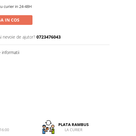
cu curier in 24-48H
A IN COS
Ai nevoie de ajutor?
0723476043
informatii
PLATA RAMBUS
-16:00
LA CURIER