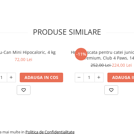
zarea lor
în mediul
sezonului rece.
stetice şi satisfac
rători.
PRODUSE SIMILARE
u-Can Mini Hipocaloric, 4 kg
Hrana uscata pentru catei junio
-11%
Premium, Club 4 Paws, 14
72,00 Lei
252,00 Lei
224,00 Lei
ADAUGA IN COS
ADAUGA I
la mai multe in
Politica de Confidentialitate