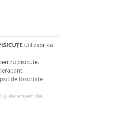
ISICUȚE
utilizabil ca
pentru pisicuțe.
iderapant.
ipsit de toxicitate
ă şi detergent de
 spălare în maşina