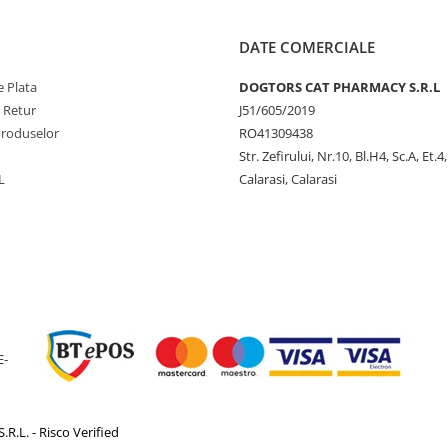
DATE COMERCIALE
 Plata
DOGTORS CAT PHARMACY S.R.L
e Retur
J51/605/2019
Produselor
RO41309438
Str. Zefirului, Nr.10, Bl.H4, Sc.A, Et.4
L
Calarasi, Calarasi
E-