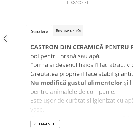
AFECTIUNI HEPATICE
AFECTIUNI OCULARE
15KG/ COLET
AFECTIUNI OCULARE
AFECTIUNI URINARE
AFECTIUNI URINARE
IMUNITATE
IMUNITATE
LAPTE PRAF
Review-uri
(0)
LAPTE PRAF
Descriere
CASTRON DIN CERAMICĂ PENTRU P
bol pentru hrană sau apă.
Forma și desenul haios îl fac atractiv 
Greutatea proprie îl face stabil și ant
Nu modifică gustul alimentelor
și l
pentru animalele de companie.
Este uşor de curăţat şi igienizat cu ap
vase.
Castroanele ceramice
se pretează la
VEZI MAI MULT
de spălat vase
.