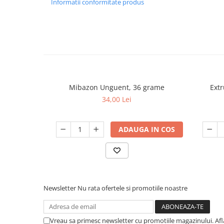
Informatii conformitate produs
Rezistența
la intemperii permite utili
exterior
, dar cu precauție în timpul 
Castroanele din ceramică sunt foarte e
gusturile celor mai pretenţioşi cumpă
CULORI:
Mibazon Unguent, 36 grame
Extr
alb/negru.
34,00 Lei
DIMENSIUNE:
ADAUGA IN COS
15.5 x 15.5 x 2.5(h) cm.
Newsletter
Nu rata ofertele si promotiile noastre
Vreau sa primesc newsletter cu promotiile magazinului. Af