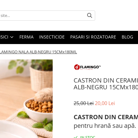
ISICI
FERMA
INSECTICIDE
PASARI SI ROZATOARE
BLOG
 FLAMINGO NALA ALB-NEGRU 15CMx180ML
CASTRON DIN CERAMI
ALB-NEGRU 15CMx18
25,00 Lei
20,00 Lei
CASTRON DIN CERAM
pentru hrană sau apă.
IN STOC