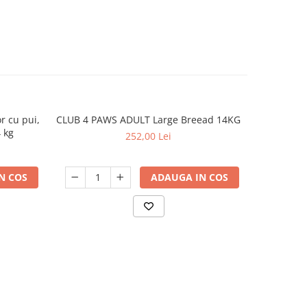
r cu pui,
CLUB 4 PAWS ADULT Large Breead 14KG
N&D Pu
 kg
conservă
252,00 Lei
N COS
ADAUGA IN COS