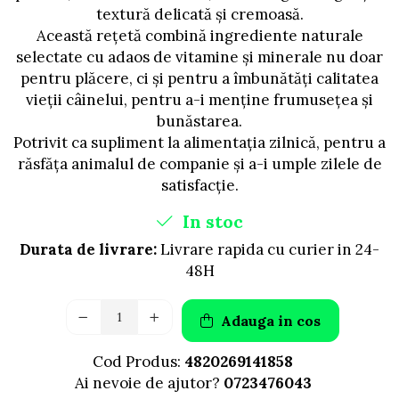
AFECTIUNI HEPATICE
AFECTIUNI OCULARE
textură delicată și cremoasă.
AFECTIUNI OCULARE
AFECTIUNI URINARE
Această rețetă combină ingrediente naturale
AFECTIUNI URINARE
IMUNITATE
selectate cu adaos de vitamine și minerale nu doar
IMUNITATE
LAPTE PRAF
pentru plăcere, ci și pentru a îmbunătăți calitatea
LAPTE PRAF
vieții câinelui, pentru a-i menține frumusețea și
bunăstarea.
Potrivit ca supliment la alimentația zilnică, pentru a
răsfăța animalul de companie și a-i umple zilele de
satisfacție.
In stoc
Durata de livrare:
Livrare rapida cu curier in 24-
48H
Adauga in cos
Cod Produs:
4820269141858
Ai nevoie de ajutor?
0723476043