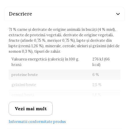
Descriere
71 % carne şi derivate de origine animală în bucăți (4 % miel),
extracte de proteină vegetală, derivate de origine vegetală,
fructe (afinele 0,75 %, merișor 0,75 %), lapte şi derivate din
lapte (cremă 1,26 %), minerale, cereale, uleiuri și grăsimi (ulei de
somon 0,3 %), tipuri de zahăr.
Valoarea energetică (calorică) în 100 g.
276 kJ (66
hrană
kcal)
proteine brute
6 %
grăsimi brute
2,5 %
cenuşă brută
1,8 %
fibre brute
0,4 %
Vezi mai mult
umiditate
84 %
Informatii conformitate produs
acizi grași omega-3
0,06 %