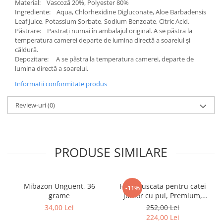
Material: Vascoză 20%, Polyester 80%
Ingrediente: Aqua, Chlorhexidine Digluconate, Aloe Barbadensis
Leaf Juice, Potassium Sorbate, Sodium Benzoate, Citric Acid.
Păstrare: Pastrați numai în ambalajul original. A se păstra la
temperatura camerei departe de lumina directă a soarelul și
căldură.
Depozitare: A se păstra la temperatura camerei, departe de
lumina directă a soarelui.
Informatii conformitate produs
Review-uri
(0)
PRODUSE SIMILARE
Mibazon Unguent, 36
Hrana uscata pentru catei
-11%
grame
junior cu pui, Premium,
Club 4 Paws, 14 kg
34,00 Lei
252,00 Lei
224,00 Lei