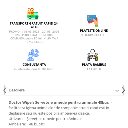
AFECTIUNI HEPATICE
AFECTIUNI OCULARE
AFECTIUNI OCULARE
AFECTIUNI URINARE
AFECTIUNI URINARE
IMUNITATE
IMUNITATE
LAPTE PRAF
TRANSPORT GRATUIT RAPID 24-
48 H
LAPTE PRAF
PLATESTE ONLINE
PROMO !!! 09.03.2026 - 20. 03. 2026
IN SIGURANTA CU BT
TRANSPORT GRATUIT LA ORICE
COMANDA peste 50 lei IN LIMITA A
15KG/ COLET
CONSULTANTA
PLATA RAMBUS
in intervalul orar 09:00-16:00
LA CURIER
Descriere
Doctor Wipe’s Servetele umede pentru animale 48buc
–
faciliteaza igiena animalelor de companie atunci cand esti in
deplasare sau nu este posibila imbaierea clasica.
Utilizare: Șervețele umede pentru Animale
Ambalare: 48 bucăți