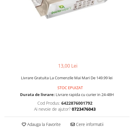
FRESH FARM
FARMINA
MORANDO
FELICIA
MY LOVE
FRESH FARM
ROYALIST
MORANDO
RECOMPENSE
PURINA
ACCESORII
ACCESORII
DIETE VETERINARE
DIETE VETERINARE
IGIENA SI COSMETICA
IGIENA SI COSMETICA
13,00 Lei
ASTERNUT SI LITIERE
IGIENA OCHI SI URECHI
IGIENA OCHI SI URECHI
Livrare Gratuita La Comenzile Mai Mari De 149.99 lei
SAMPOANE
SAMPOANE
JUCARII
STOC EPUIZAT
RECOMPENSE
Durata de livrare:
Livrare rapida cu curier in 24-48H
SUPLIMENTE
SUPLIMENTE
Cod Produs:
6422876001792
AFECTIUNI AURICULARE
Ai nevoie de ajutor?
0723476043
AFECTIUNI AURICULARE
AFECTIUNI DERMATOLOGICE
AFECTIUNI DERMATOLOGICE
AFECTIUNI DIGESTIVE
Adauga la Favorite
Cere informatii
AFECTIUNI DIGESTIVE
AFECTIUNI HEPATICE