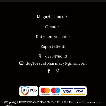
Magazinul meu
Clienti
Date comerciale
Suport clienti
0723476043
dogtorscatpharmacy@gmail.com
©Copyright DOGTORS CAT PHARMACY S.R.L 2026
Platforma E-commerce by
Gomag