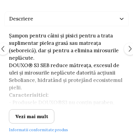
Descriere
Șampon pentru câini și pisici pentru a trata
suplimentar pielea grasă sau matreața
(seboreică), dar și pentru a elimina mirosurile
neplăcute.
DOUXO® S3 SEB reduce mătreața, excesul de
ulei și mirosurile neplăcute datorită acțiunii
Seboliance, hidratând și protejând ecosistemul
pielii.
Caracterisitici:
- Produsele DOUXO®S3 nu conțin paraben,
săpun, sulfat, nanoparticule, coloranți și ftalați.
Vezi mai mult
- PH ajustat specific pentru pielea animalului
dvs. de companie
Informatii conformitate produs
- Curăță și îndepărtează excesul de sebum și