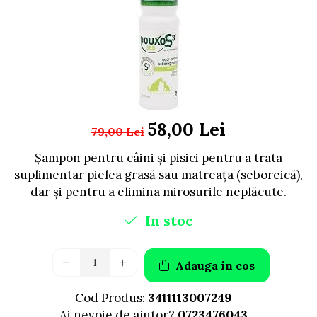
FRESH FARM
FARMINA
MORANDO
FELICIA
MY LOVE
FRESH FARM
ROYALIST
MORANDO
RECOMPENSE
PURINA
ACCESORII
ACCESORII
DIETE VETERINARE
DIETE VETERINARE
58,00 Lei
79,00 Lei
IGIENA SI COSMETICA
IGIENA SI COSMETICA
Șampon pentru câini și pisici pentru a trata
ASTERNUT SI LITIERE
IGIENA OCHI SI URECHI
suplimentar pielea grasă sau matreața (seboreică),
IGIENA OCHI SI URECHI
SAMPOANE
dar și pentru a elimina mirosurile neplăcute.
SAMPOANE
JUCARII
In stoc
RECOMPENSE
SUPLIMENTE
SUPLIMENTE
AFECTIUNI AURICULARE
AFECTIUNI AURICULARE
Adauga in cos
AFECTIUNI DERMATOLOGICE
AFECTIUNI DERMATOLOGICE
AFECTIUNI DIGESTIVE
Cod Produs:
3411113007249
AFECTIUNI DIGESTIVE
AFECTIUNI HEPATICE
Ai nevoie de ajutor?
0723476043