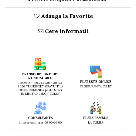
AFECTIUNI HEPATICE
AFECTIUNI OCULARE
AFECTIUNI OCULARE
AFECTIUNI URINARE
Adauga la Favorite
AFECTIUNI URINARE
IMUNITATE
IMUNITATE
LAPTE PRAF
Cere informatii
LAPTE PRAF
TRANSPORT GRATUIT
RAPID 24-48 H
PLATESTE ONLINE
PROMO !!! 09.03.2026 - 20. 03.
IN SIGURANTA CU BT
2026 TRANSPORT GRATUIT LA
ORICE COMANDA peste 50 lei
IN LIMITA A 15KG/ COLET
CONSULTANTA
PLATA RAMBUS
in intervalul orar 09:00-16:00
LA CURIER