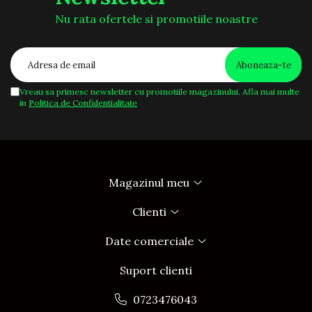
pentru a monitoriza evolutia;
Nu rata ofertele si promotiile noastre
- Daca starea de sanatate a animalului
dumneavoastra se inrautateste, consultati
imediat medicul veterinar;
- In momentul in care ati plasat dietele
Vreau sa primesc newsletter cu promotiile magazinului. Afla mai multe
in
Politica de Confidentialitate
veterinare in cosul de cumparaturi,
confirmati ca ati citit si inteles.
Magazinul meu
Clienti
Date comerciale
Suport clienti
0723476043