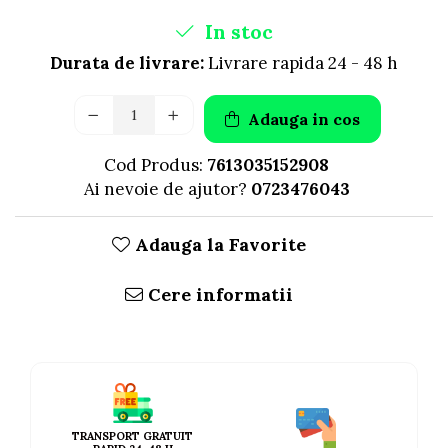
AFECTIUNI HEPATICE
AFECTIUNI OCULARE
AFECTIUNI OCULARE
In stoc
AFECTIUNI URINARE
AFECTIUNI URINARE
IMUNITATE
Durata de livrare:
Livrare rapida 24 - 48 h
IMUNITATE
LAPTE PRAF
LAPTE PRAF
Adauga in cos
Cod Produs:
7613035152908
Ai nevoie de ajutor?
0723476043
Adauga la Favorite
Cere informatii
TRANSPORT GRATUIT