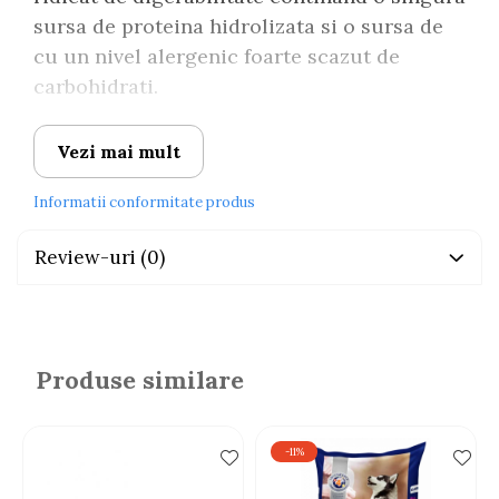
sursa de proteina hidrolizata si o sursa de
cu un nivel alergenic foarte scazut de
carbohidrati.
Vezi mai mult
Purina HA Dog
ofera o dieta completa si
Informatii conformitate produs
echilibrata atat pentru juniori in perioada
de crestere cat si pentru caini adulti.
Review-uri
(0)
Caracteristici:
Produse similare
- ofera o sursa de proteine hidrolizate cu
greutate moleculara medie sub 12.200
daltoni;
-11%
- o singura sursa de proteina;