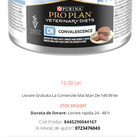
FRESH FARM
FARMINA
MORANDO
FELICIA
MY LOVE
FRESH FARM
ROYALIST
MORANDO
RECOMPENSE
PURINA
ACCESORII
ACCESORII
DIETE VETERINARE
DIETE VETERINARE
IGIENA SI COSMETICA
IGIENA SI COSMETICA
ASTERNUT SI LITIERE
IGIENA OCHI SI URECHI
IGIENA OCHI SI URECHI
SAMPOANE
12,00 Lei
SAMPOANE
JUCARII
Livrare Gratuita La Comenzile Mai Mari De 149.99 lei
RECOMPENSE
SUPLIMENTE
STOC EPUIZAT
SUPLIMENTE
AFECTIUNI AURICULARE
Durata de livrare:
Livrare rapida 24 - 48 h
AFECTIUNI AURICULARE
AFECTIUNI DERMATOLOGICE
Cod Produs:
8445290044167
AFECTIUNI DERMATOLOGICE
AFECTIUNI DIGESTIVE
Ai nevoie de ajutor?
0723476043
AFECTIUNI DIGESTIVE
AFECTIUNI HEPATICE