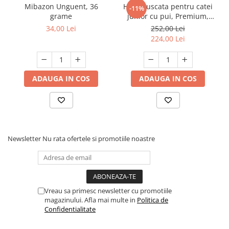
Mibazon Unguent, 36
Hrana uscata pentru catei
-11%
grame
junior cu pui, Premium,
Club 4 Paws, 14 kg
34,00 Lei
252,00 Lei
224,00 Lei
ADAUGA IN COS
ADAUGA IN COS
Newsletter
Nu rata ofertele si promotiile noastre
Vreau sa primesc newsletter cu promotiile
magazinului. Afla mai multe in
Politica de
Confidentialitate