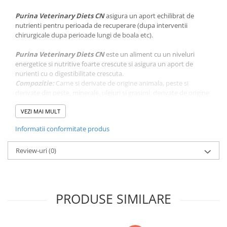
Purina Veterinary Diets CN
asigura un aport echilibrat de
nutrienti pentru perioada de recuperare (dupa interventii
chirurgicale dupa perioade lungi de boala etc).
Purina Veterinary Diets CN
este un aliment cu un niveluri
energetice si nutritive foarte crescute si asigura un aport de
nurienti cu o digestibilitate crescuta.
Compozitie:
Carne si derivate de origine animala, peste si
derivate din peste, minerale, uleiuri si grasimi, derivate de origine
vegetala. Ingrediente usor digerabile: ficat si rinichi.
Constituenti analitici:
VEZI MAI MULT
Umiditate 76%, Proteina bruta 11.2%,
Ulei brut 7.8%, Cenusa bruta 3.5%, Fibra bruta 0.3%,
Informatii conformitate produs
Va rugam sa retineti:
- Dietele veterinare trebuie folosite numai la recomandarea
Review-uri
(0)
medicului veterinar;
- In perioada administrarii unei diete veterinare, medicul
veterinar trebuie consultat in mod regulat (la fiecare 6 luni),
pentru a monitoriza evolutia;
PRODUSE SIMILARE
- Daca starea de sanatate a animalului dumneavoastra se
inrautateste, consultati imediat medicul veterinar.