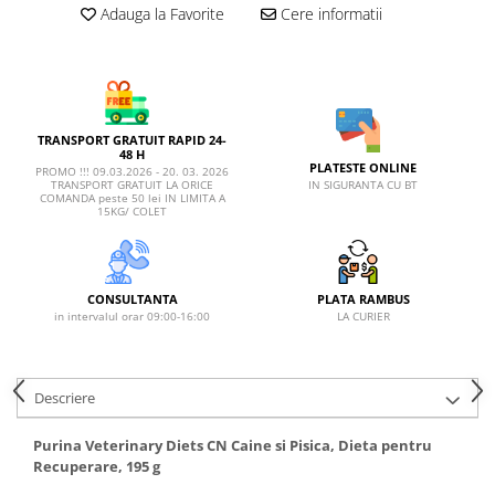
AFECTIUNI HEPATICE
AFECTIUNI OCULARE
Adauga la Favorite
Cere informatii
AFECTIUNI OCULARE
AFECTIUNI URINARE
AFECTIUNI URINARE
IMUNITATE
IMUNITATE
LAPTE PRAF
LAPTE PRAF
TRANSPORT GRATUIT RAPID 24-
48 H
PLATESTE ONLINE
PROMO !!! 09.03.2026 - 20. 03. 2026
IN SIGURANTA CU BT
TRANSPORT GRATUIT LA ORICE
COMANDA peste 50 lei IN LIMITA A
15KG/ COLET
CONSULTANTA
PLATA RAMBUS
in intervalul orar 09:00-16:00
LA CURIER
Descriere
Purina Veterinary Diets CN Caine si Pisica, Dieta pentru
Recuperare, 195 g