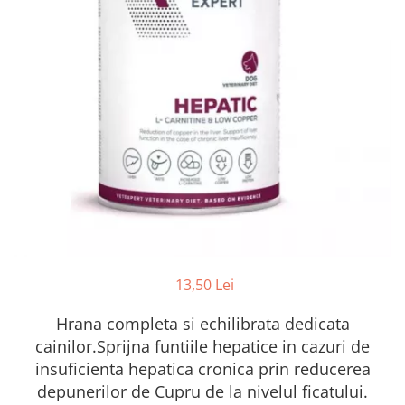
FRESH FARM
FARMINA
MORANDO
FELICIA
MY LOVE
FRESH FARM
ROYALIST
MORANDO
RECOMPENSE
PURINA
ACCESORII
ACCESORII
DIETE VETERINARE
DIETE VETERINARE
IGIENA SI COSMETICA
IGIENA SI COSMETICA
ASTERNUT SI LITIERE
IGIENA OCHI SI URECHI
IGIENA OCHI SI URECHI
SAMPOANE
SAMPOANE
JUCARII
RECOMPENSE
13,50 Lei
SUPLIMENTE
SUPLIMENTE
AFECTIUNI AURICULARE
Hrana completa si echilibrata dedicata
AFECTIUNI AURICULARE
AFECTIUNI DERMATOLOGICE
cainilor.Sprijna funtiile hepatice in cazuri de
AFECTIUNI DERMATOLOGICE
AFECTIUNI DIGESTIVE
insuficienta hepatica cronica prin reducerea
AFECTIUNI DIGESTIVE
AFECTIUNI HEPATICE
depunerilor de Cupru de la nivelul ficatului.