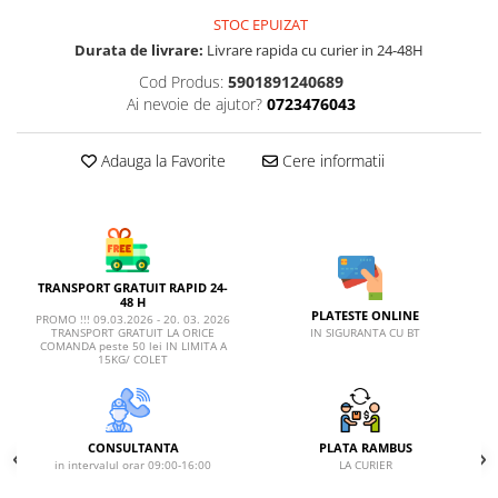
AFECTIUNI HEPATICE
AFECTIUNI OCULARE
STOC EPUIZAT
AFECTIUNI OCULARE
AFECTIUNI URINARE
Durata de livrare:
Livrare rapida cu curier in 24-48H
AFECTIUNI URINARE
IMUNITATE
Cod Produs:
5901891240689
IMUNITATE
LAPTE PRAF
Ai nevoie de ajutor?
0723476043
LAPTE PRAF
Adauga la Favorite
Cere informatii
TRANSPORT GRATUIT RAPID 24-
48 H
PLATESTE ONLINE
PROMO !!! 09.03.2026 - 20. 03. 2026
IN SIGURANTA CU BT
TRANSPORT GRATUIT LA ORICE
COMANDA peste 50 lei IN LIMITA A
15KG/ COLET
CONSULTANTA
PLATA RAMBUS
in intervalul orar 09:00-16:00
LA CURIER