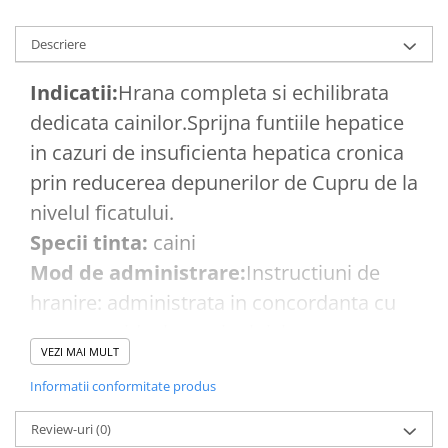
Descriere
Indicatii:
Hrana completa si echilibrata
dedicata cainilor.Sprijna funtiile hepatice
in cazuri de insuficienta hepatica cronica
prin reducerea depunerilor de Cupru de la
nivelul ficatului.
Specii tinta:
caini
Mod de administrare:
Instructiuni de
hranire: administrata in concordanta cu
greutatea ideala a cainelui, hrana
VEZI MAI MULT
intruneste toate cerintele nutritinale
Informatii conformitate produs
necesare zilnic. Portiile initiale apar
decrise in tabelul de pe ambalaj. Portia
Review-uri
(0)