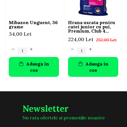
niveluri ridicate de nutrienti,
ambalata compact in boabe de
Mibazon Unguent, 36
Hrana uscata pentru
grame
catei junior cu pui,
hrana uscate. In plus, multi caini
Premium, Club 4
34,00 Lei
Paws, 14 kg
de talie mica tind sa consume
224,00 Lei
252,00 Lei
hrana intr-o maniera agitata,
avand un apetit pretentios,
Adauga in
Adauga in
asadar apreciaza o hrana extrem
cos
cos
de gustoasa realizata din
ingrediente de calitate
superioara.
Newsletter
Nu rata ofertele si promotiile noastre