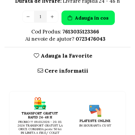
AFECTIUNI HEPATICE
Durata de livrare:
Livrare rapida 24 - 48 h
AFECTIUNI OCULARE
AFECTIUNI OCULARE
AFECTIUNI URINARE
AFECTIUNI URINARE
IMUNITATE
Adauga in cos
IMUNITATE
LAPTE PRAF
Cod Produs:
7613035123366
LAPTE PRAF
Ai nevoie de ajutor?
0723476043
Adauga la Favorite
Cere informatii
TRANSPORT GRATUIT
RAPID 24-48 H
PLATESTE ONLINE
PROMO !!! 09.03.2026 - 20. 03.
IN SIGURANTA CU BT
2026 TRANSPORT GRATUIT LA
ORICE COMANDA peste 50 lei
IN LIMITA A 15KG/ COLET