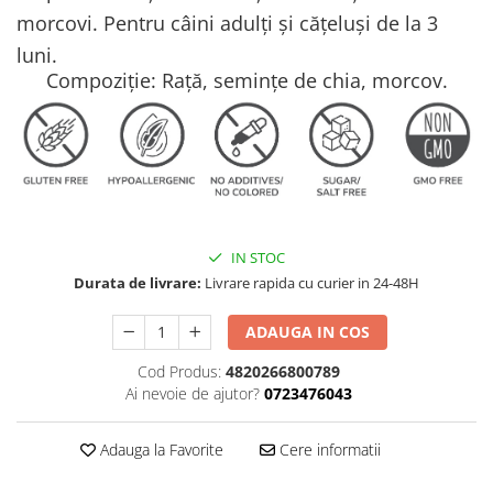
AFECTIUNI HEPATICE
AFECTIUNI OCULARE
morcovi.
Pentru câini adulți și cățeluși de la 3
AFECTIUNI OCULARE
AFECTIUNI URINARE
luni.
AFECTIUNI URINARE
IMUNITATE
‍Compoziție: Rață, semințe de chia, morcov.
IMUNITATE
LAPTE PRAF
LAPTE PRAF
IN STOC
Durata de livrare:
Livrare rapida cu curier in 24-48H
ADAUGA IN COS
Cod Produs:
4820266800789
Ai nevoie de ajutor?
0723476043
Adauga la Favorite
Cere informatii