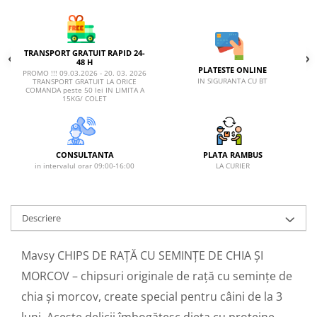
TRANSPORT GRATUIT RAPID 24-
48 H
PLATESTE ONLINE
PROMO !!! 09.03.2026 - 20. 03. 2026
IN SIGURANTA CU BT
TRANSPORT GRATUIT LA ORICE
COMANDA peste 50 lei IN LIMITA A
15KG/ COLET
CONSULTANTA
PLATA RAMBUS
in intervalul orar 09:00-16:00
LA CURIER
Descriere
Mavsy CHIPS DE RAȚĂ CU SEMINȚE DE CHIA ȘI
MORCOV – chipsuri originale de rață cu semințe de
chia și morcov, create special pentru câini de la 3
luni. Aceste delicii îmbogățesc dieta cu proteine