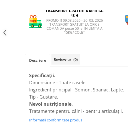
AFECTIUNI HEPATICE
AFECTIUNI OCULARE
AFECTIUNI OCULARE
AFECTIUNI URINARE
TRANSPORT GRATUIT RAPID 24-
AFECTIUNI URINARE
48 H
IMUNITATE
PROMO !!! 09.03.2026 - 20. 03. 2026
IMUNITATE
LAPTE PRAF
TRANSPORT GRATUIT LA ORICE
COMANDA peste 50 lei IN LIMITA A
LAPTE PRAF
15KG/ COLET
Review-uri
(0)
Descriere
Specificații.
Dimensiune - Toate rasele.
Ingredient principal - Somon, Spanac, Lapte.
Tip - Gustare.
Nevoi nutriționale.
Tratamente pentru câini - pentru articulații.
Informatii conformitate produs