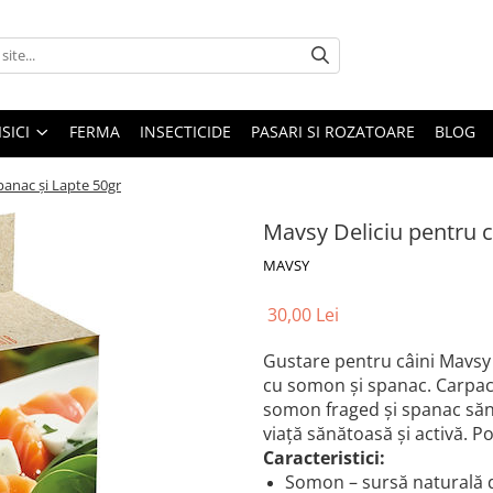
ISICI
FERMA
INSECTICIDE
PASARI SI ROZATOARE
BLOG
panac și Lapte 50gr
Mavsy Deliciu pentru c
MAVSY
30,00 Lei
Gustare pentru câini Mavsy
cu somon și spanac. Carpac
somon fraged și spanac sănă
viață sănătoasă și activă. Pot
Caracteristici:
Somon – sursă naturală 