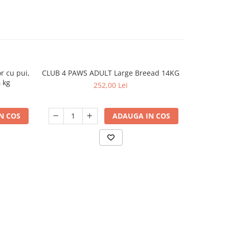
r cu pui,
CLUB 4 PAWS ADULT Large Breead 14KG
N&D Pu
 kg
conservă
252,00 Lei
N COS
ADAUGA IN COS