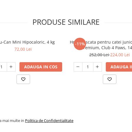
PRODUSE SIMILARE
u-Can Mini Hipocaloric, 4 kg
Hrana uscata pentru catei junio
-11%
Premium, Club 4 Paws, 14
72,00 Lei
252,00 Lei
224,00 Lei
ADAUGA IN COS
ADAUGA I
la mai multe in
Politica de Confidentialitate