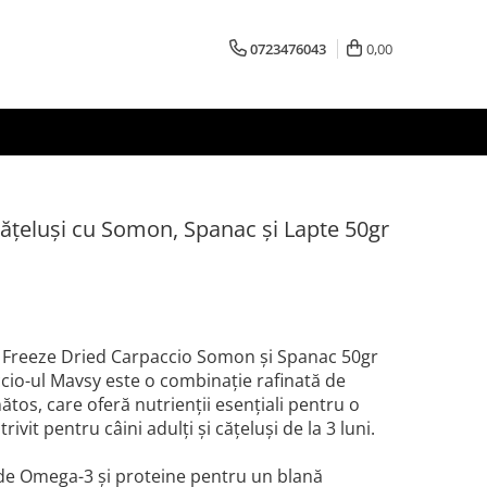
0723476043
0,00
ățeluși cu Somon, Spanac și Lapte 50gr
 Freeze Dried Carpaccio Somon și Spanac 50gr
cio-ul Mavsy este o combinație rafinată de
tos, care oferă nutrienții esențiali pentru o
rivit pentru câini adulți și cățeluși de la 3 luni.
de Omega-3 și proteine pentru un blană