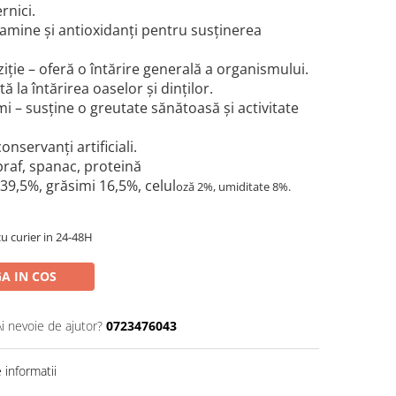
rnici.
tamine și antioxidanți pentru susținerea
ție – oferă o întărire generală a organismului.
tă la întărirea oaselor și dinților.
i – susține o greutate sănătoasă și activitate
onservanți artificiali.
raf, spanac, proteină
39,5%, grăsimi 16,5%, celul
oză 2%, umiditate 8%.
cu curier in 24-48H
A IN COS
Ai nevoie de ajutor?
0723476043
informatii