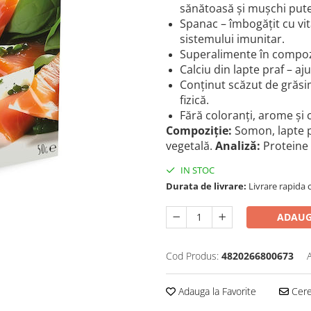
sănătoasă și mușchi pute
Spanac – îmbogățit cu vi
sistemului imunitar.
Superalimente în compozi
Calciu din lapte praf – aju
Conținut scăzut de grăsim
fizică.
Fără coloranți, arome și c
Compoziție:
Somon, lapte p
vegetală.
Analiză:
Proteine 
IN STOC
Durata de livrare:
Livrare rapida 
ADAUG
Cod Produs:
4820266800673
Adauga la Favorite
Cere 