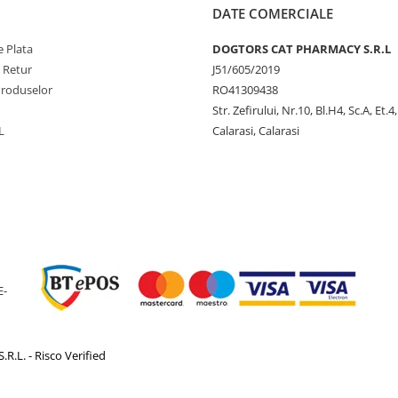
DATE COMERCIALE
 Plata
DOGTORS CAT PHARMACY S.R.L
e Retur
J51/605/2019
Produselor
RO41309438
Str. Zefirului, Nr.10, Bl.H4, Sc.A, Et.4
L
Calarasi, Calarasi
E-