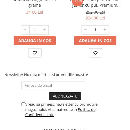
• Superaliment în compoziție.
-11%
grame
junior cu pui, Premium,
• Conținut ridicat de proteine, sărac în grăsimi -
Club 4 Paws, 14 kg
34,00 Lei
252,00 Lei
controlul greutății.
224,00 Lei
• Bonus în timpul antrenamentului sau stimularea
apetitului în timpul hrănirii zilnice.
• Pentru a susține metabolismul și activitatea
ADAUGA IN COS
ADAUGA IN COS
corectă a animalului de companie.
• Întărește sistemul imunitar, pentru o piele
sănătoasă și o blană lucioasă.
• Ca + P = oase puternice.
• Susține digestia normală.
Newsletter
Nu rata ofertele si promotiile noastre
• Acizi grași polinesaturați Omega 3 și 6 - inimă
puternică și creier productiv.
Vreau sa primesc newsletter cu promotiile
magazinului. Afla mai multe in
Politica de
Confidentialitate