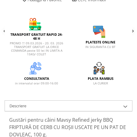
TRANSPORT GRATUIT RAPID 24-
48 H
PLATESTE ONLINE
PROMO !!! 09.03.2026 - 20. 03. 2026
IN SIGURANTA CU BT
TRANSPORT GRATUIT LA ORICE
COMANDA peste 50 lei IN LIMITA A
15KG/ COLET
CONSULTANTA
PLATA RAMBUS
in intervalul orar 09:00-16:00
LA CURIER
Descriere
Gustări pentru câini Mavsy Refined jerky BBQ
FRIPTURĂ DE CERB CU ROȘII USCATE PE UN PAT DE
DOVLEAC, 100 g.