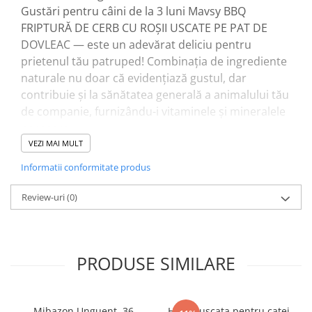
Gustări pentru câini de la 3 luni Mavsy BBQ
FRIPTURĂ DE CERB CU ROȘII USCATE PE PAT DE
DOVLEAC — este un adevărat deliciu pentru
prietenul tău patruped! Combinația de ingrediente
naturale nu doar că evidențiază gustul, dar
contribuie și la sănătatea generală a animalului tău
de companie, furnizându-i vitaminele și mineralele
necesare.
Ingrediente: carne de cerb, vită, rață, amidon de
VEZI MAI MULT
cartofi, glicerină, proteină vegetală, roșii uscate,
Informatii conformitate produs
dovleac.
Jerky rafinat. Selecția diversă de produse din
Review-uri
(0)
această linie oferă o varietate luxoasă de arome și
texturi pentru a se potrivi preferințelor oricărui
animal de companie. Fiecare produs din linie este
PRODUSE SIMILARE
atent realizat pentru a oferi o recompensă
sănătoasă și delicioasă.
Avantajele jerky-ului rafinat:
Mibazon Unguent, 36
Hrana uscata pentru catei