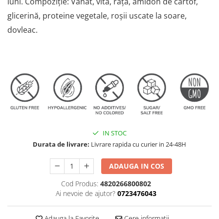
AFECTIUNI HEPATICE
luni. Compoziție: Vânat, vită, rață, amidon de cartof,
AFECTIUNI OCULARE
AFECTIUNI OCULARE
glicerină, proteine vegetale, roșii uscate la soare,
AFECTIUNI URINARE
AFECTIUNI URINARE
IMUNITATE
dovleac.
IMUNITATE
LAPTE PRAF
LAPTE PRAF
IN STOC
Durata de livrare:
Livrare rapida cu curier in 24-48H
ADAUGA IN COS
Cod Produs:
4820266800802
Ai nevoie de ajutor?
0723476043
Adauga la Favorite
Cere informatii