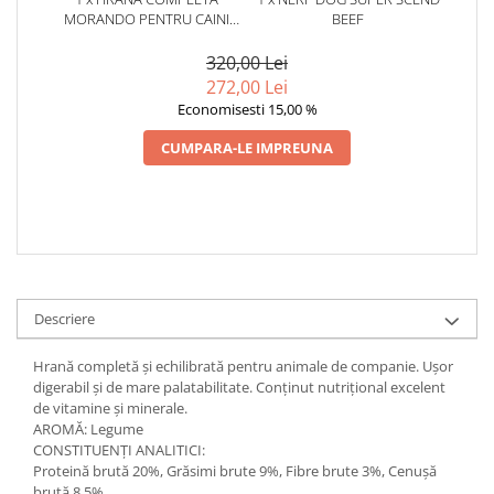
MORANDO PENTRU CAINI
BEEF
ADULTI CU MIX SI LEGUME, 15
KG
320,00 Lei
272,00 Lei
Economisesti 15,00 %
CUMPARA-LE IMPREUNA
Descriere
Hrană completă și echilibrată pentru animale de companie. Ușor
digerabil și de mare palatabilitate. Conținut nutrițional excelent
de vitamine și minerale.
AROMĂ: Legume
CONSTITUENȚI ANALITICI:
Proteină brută 20%, Grăsimi brute 9%, Fibre brute 3%, Cenușă
brută 8,5%.