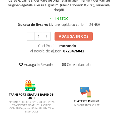
AFECTIUNI HEPATICE
Cereale, carne și derivate de origine animală (miel 4%), derivați de
AFECTIUNI OCULARE
origine vegetală, uleiuri și grăsimi (ulei de somon 0,26%), minerale,
AFECTIUNI OCULARE
AFECTIUNI URINARE
drojdii.
AFECTIUNI URINARE
IMUNITATE
IN STOC
IMUNITATE
LAPTE PRAF
Durata de livrare:
Livrare rapida cu curier in 24-48H
LAPTE PRAF
ADAUGA IN COS
Cod Produs:
morando
Ai nevoie de ajutor?
0723476043
Adauga la Favorite
Cere informatii
TRANSPORT GRATUIT RAPID 24-
48 H
PLATESTE ONLINE
PROMO !!! 09.03.2026 - 20. 03. 2026
IN SIGURANTA CU BT
TRANSPORT GRATUIT LA ORICE
COMANDA peste 50 lei IN LIMITA A
15KG/ COLET