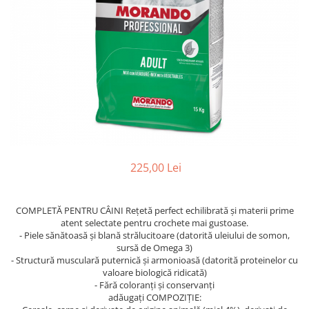
FRESH FARM
FARMINA
MORANDO
FELICIA
MY LOVE
FRESH FARM
ROYALIST
MORANDO
RECOMPENSE
PURINA
ACCESORII
ACCESORII
DIETE VETERINARE
DIETE VETERINARE
IGIENA SI COSMETICA
IGIENA SI COSMETICA
ASTERNUT SI LITIERE
IGIENA OCHI SI URECHI
225,00 Lei
IGIENA OCHI SI URECHI
SAMPOANE
SAMPOANE
JUCARII
COMPLETĂ PENTRU CÂINI Rețetă perfect echilibrată și materii prime
RECOMPENSE
SUPLIMENTE
atent selectate pentru crochete mai gustoase.
SUPLIMENTE
- Piele sănătoasă și blană strălucitoare (datorită uleiului de somon,
AFECTIUNI AURICULARE
sursă de Omega 3)
AFECTIUNI AURICULARE
AFECTIUNI DERMATOLOGICE
- Structură musculară puternică și armonioasă (datorită proteinelor cu
valoare biologică ridicată)
AFECTIUNI DERMATOLOGICE
AFECTIUNI DIGESTIVE
- Fără coloranți și conservanți
AFECTIUNI DIGESTIVE
AFECTIUNI HEPATICE
adăugați COMPOZIȚIE: