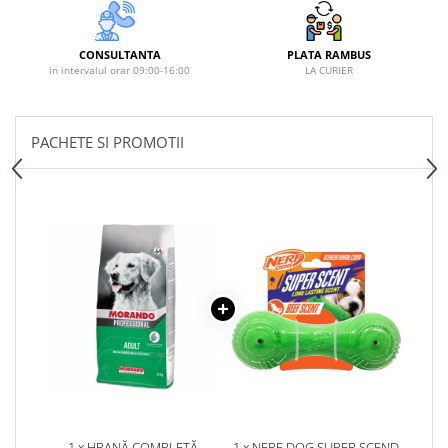
CONSULTANTA
PLATA RAMBUS
in intervalul orar 09:00-16:00
LA CURIER
PACHETE SI PROMOTII
1 x HRANĂ COMPLETĂ
1 x NERF DOG SUPER SCEND