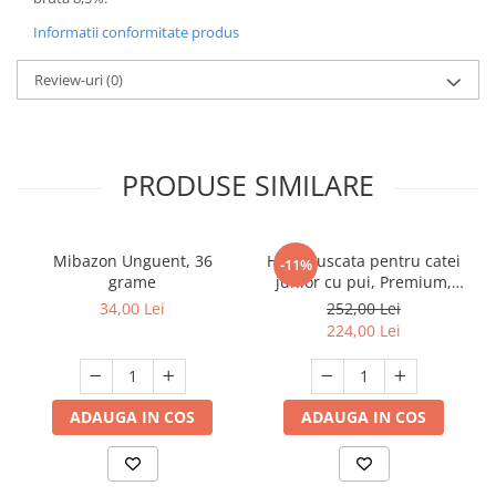
Informatii conformitate produs
Review-uri
(0)
PRODUSE SIMILARE
Mibazon Unguent, 36
Hrana uscata pentru catei
-11%
grame
junior cu pui, Premium,
Club 4 Paws, 14 kg
34,00 Lei
252,00 Lei
224,00 Lei
ADAUGA IN COS
ADAUGA IN COS