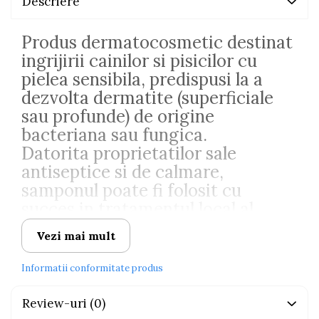
Descriere
Produs dermatocosmetic destinat
ingrijirii cainilor si pisicilor cu
pielea sensibila, predispusi la a
dezvolta dermatite (superficiale
sau profunde) de origine
bacteriana sau fungica.
Datorita proprietatilor sale
antiseptice si de calmare,
samponul poate fi folosit cu
succes in tratamentul local al
piodermitelor.
Vezi mai mult
Produsul este conceput special
Informatii conformitate produs
pentru utilizare frecventa.
Datorita excipientilor cu rol de
Review-uri
(0)