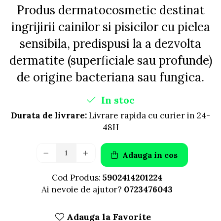
AFECTIUNI HEPATICE
AFECTIUNI OCULARE
Produs dermatocosmetic destinat
AFECTIUNI OCULARE
AFECTIUNI URINARE
ingrijirii cainilor si pisicilor cu pielea
AFECTIUNI URINARE
IMUNITATE
IMUNITATE
sensibila, predispusi la a dezvolta
LAPTE PRAF
LAPTE PRAF
dermatite (superficiale sau profunde)
de origine bacteriana sau fungica.
In stoc
Durata de livrare:
Livrare rapida cu curier in 24-
48H
Adauga in cos
Cod Produs:
5902414201224
Ai nevoie de ajutor?
0723476043
Adauga la Favorite