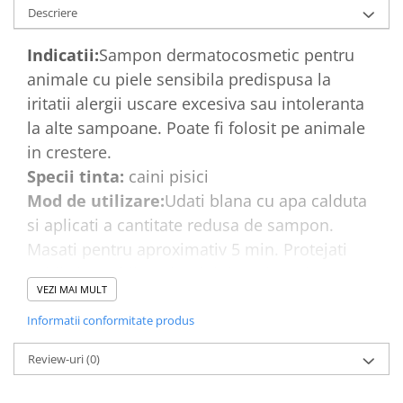
Descriere
Indicatii:
Sampon dermatocosmetic pentru
animale cu piele sensibila predispusa la
iritatii alergii uscare excesiva sau intoleranta
la alte sampoane. Poate fi folosit pe animale
in crestere.
Specii tinta:
caini pisici
Mod de utilizare:
Udati blana cu apa calduta
si aplicati a cantitate redusa de sampon.
Masati pentru aproximativ 5 min. Protejati
ochii si urechile animalului pe timpul
VEZI MAI MULT
imbaierii. Clatiti cu atentie. Repetati daca este
cazul.
Informatii conformitate produs
Ingrediente:
Apa Cocamidopropil Betaina
Review-uri
(0)
Decyl Glucosida Glicerina PEG-90 Isostearat
Glyceryl Pantenol Polisorbat 20 Alantoina