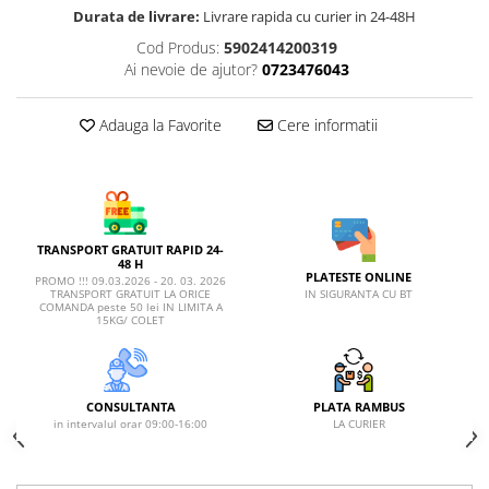
AFECTIUNI HEPATICE
AFECTIUNI OCULARE
Durata de livrare:
Livrare rapida cu curier in 24-48H
AFECTIUNI OCULARE
AFECTIUNI URINARE
Cod Produs:
5902414200319
AFECTIUNI URINARE
IMUNITATE
Ai nevoie de ajutor?
0723476043
IMUNITATE
LAPTE PRAF
LAPTE PRAF
Adauga la Favorite
Cere informatii
TRANSPORT GRATUIT RAPID 24-
48 H
PLATESTE ONLINE
PROMO !!! 09.03.2026 - 20. 03. 2026
IN SIGURANTA CU BT
TRANSPORT GRATUIT LA ORICE
COMANDA peste 50 lei IN LIMITA A
15KG/ COLET
CONSULTANTA
PLATA RAMBUS
in intervalul orar 09:00-16:00
LA CURIER