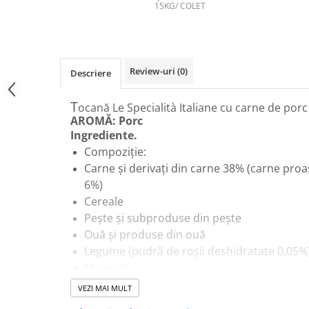
AFECTIUNI HEPATICE
AFECTIUNI OCULARE
15KG/ COLET
AFECTIUNI OCULARE
AFECTIUNI URINARE
AFECTIUNI URINARE
IMUNITATE
IMUNITATE
LAPTE PRAF
Review-uri
(0)
LAPTE PRAF
Descriere
T
ocană Le Specialità Italiane cu carne de porc
AROMĂ: Porc
Ingrediente.
Compoziție:
Carne și derivați din carne 38% (carne pro
6%)
Cereale
Pește și subproduse din pește
Ouă și produse din ouă
Legume (pudră de roșii deshidratate 0,05%
Minerale
Produse obținute prin prelucrarea ierburil
VEZI MAI MULT
salvie 5,5 mg/kg, oregano 5,5 mg/kg)