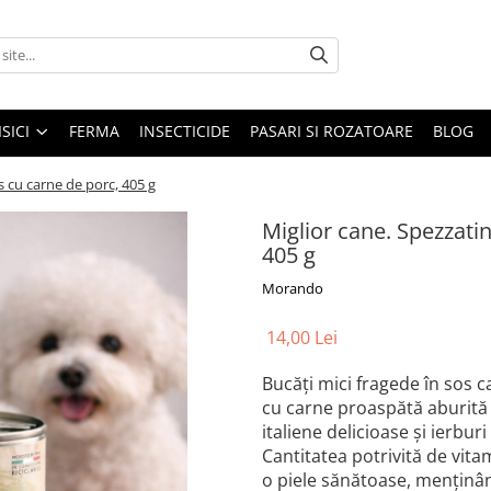
ISICI
FERMA
INSECTICIDE
PASARI SI ROZATOARE
BLOG
s cu carne de porc, 405 g
Miglior cane. Spezzatin
405 g
Morando
14,00 Lei
Bucăți mici fragede în sos c
cu carne proaspătă aburită
italiene delicioase și ierbu
Cantitatea potrivită de vita
o piele sănătoase, menținând