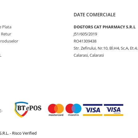
DATE COMERCIALE
 Plata
DOGTORS CAT PHARMACY S.R.L
e Retur
J51/605/2019
Produselor
RO41309438
Str. Zefirului, Nr.10, Bl.H4, Sc.A, Et.4
L
Calarasi, Calarasi
E-