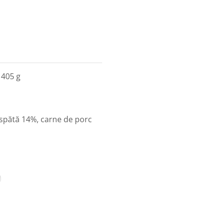
 405 g
aspătă 14%, carne de porc
)
or (rozmarin 44 mg/kg,