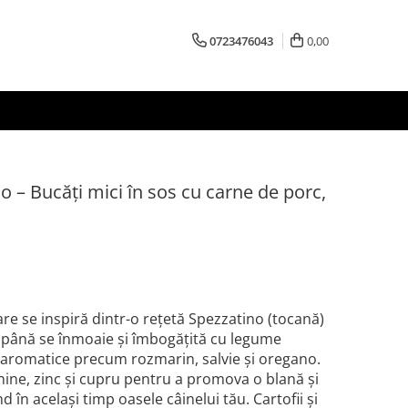
0723476043
0,00
o – Bucăți mici în sos cu carne de porc,
are se inspiră dintr-o rețetă Spezzatino (tocană)
 până se înmoaie și îmbogățită cu legume
ri aromatice precum rozmarin, salvie și oregano.
mine, zinc și cupru pentru a promova o blană și
 în același timp oasele câinelui tău. Cartofii și