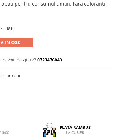
aprobați pentru consumul uman. Fără coloranți
4 - 48 h
A IN COS
Ai nevoie de ajutor?
0723476043
informatii
PLATA RAMBUS
-16:00
LA CURIER