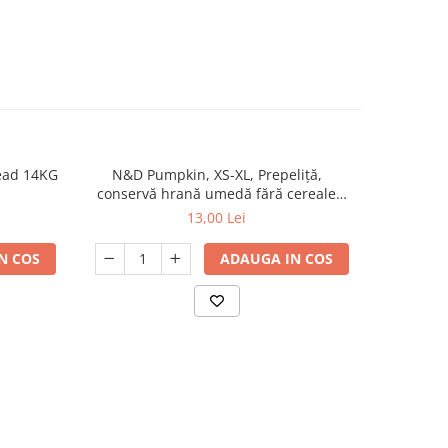
ead 14KG
N&D Pumpkin, XS-XL, Prepeliță,
N&D Pump
conservă hrană umedă fără cereale
afine, 
câini, (în sos), 285g
cereale 
13,00 Lei
N COS
ADAUGA IN COS