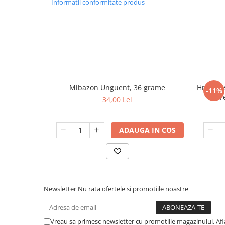
Informatii conformitate produs
Mibazon Unguent, 36 grame
Hrana us
-11%
Pr
34,00 Lei
ADAUGA IN COS
Newsletter
Nu rata ofertele si promotiile noastre
Vreau sa primesc newsletter cu promotiile magazinului. Af