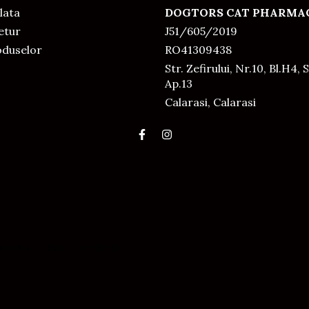
lata
DOGTORS CAT PHARMAC
Retur
J51/605/2019
oduselor
RO41309438
Str. Zefirului, Nr.10, Bl.H4, S
Ap.13
Calarasi, Calarasi