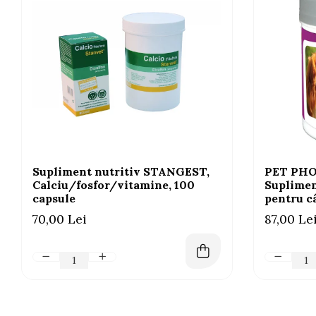
Supliment nutritiv STANGEST,
PET PHOS
Calciu/fosfor/vitamine, 100
Suplimen
capsule
pentru câ
70,00 Lei
87,00 Le