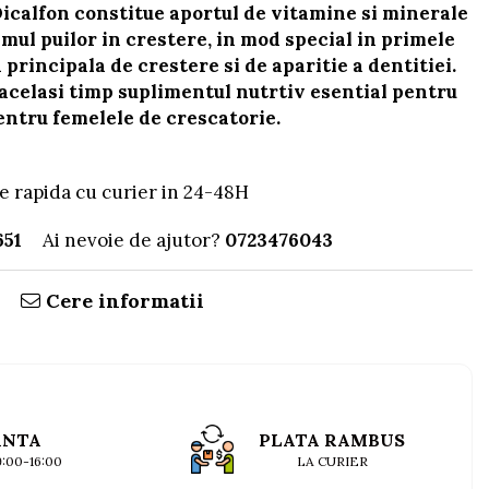
icalfon constitue aportul de vitamine si minerale
mul puilor in crestere, in mod special in primele
 principala de crestere si de aparitie a dentitiei.
 acelasi timp suplimentul nutrtiv esential pentru
entru femelele de crescatorie.
e rapida cu curier in 24-48H
651
Ai nevoie de ajutor?
0723476043
Cere informatii
ANTA
PLATA RAMBUS
09:00-16:00
LA CURIER