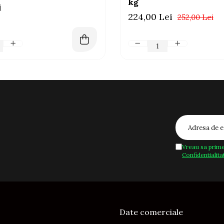
kg
i
224,00 Lei
252,00 Lei
Vreau sa prime
Confidentialita
Date comerciale