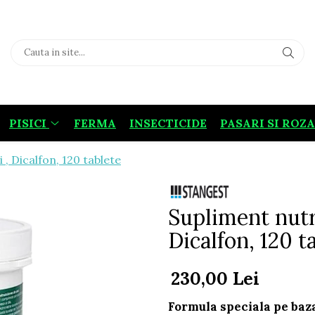
PISICI
FERMA
INSECTICIDE
PASARI SI ROZ
 , Dicalfon, 120 tablete
Supliment nutri
Dicalfon, 120 t
230,00 Lei
Formula speciala pe baza