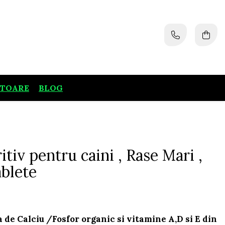
ATOARE
BLOG
tiv pentru caini , Rase Mari ,
ablete
 de Calciu /Fosfor organic si vitamine A,D si E din