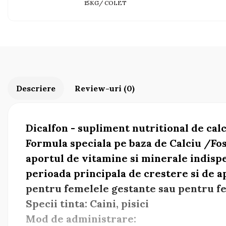
AFECTIUNI HEPATICE
AFECTIUNI OCULARE
15KG/ COLET
AFECTIUNI OCULARE
AFECTIUNI URINARE
AFECTIUNI URINARE
IMUNITATE
IMUNITATE
LAPTE PRAF
LAPTE PRAF
Descriere
Review-uri
(0)
Dicalfon - supliment nutritional de calc
Formula speciala pe baza de Calciu /Fos
aportul de vitamine si minerale indispe
perioada principala de crestere si de ap
pentru femelele gestante sau pentru fe
Specii tinta: Caini, pisici
Mod de administrare: