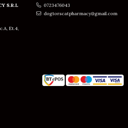
Y S.R.L
0723476043
dogtorscatpharmacy@gmail.com
c.A, Et.4,