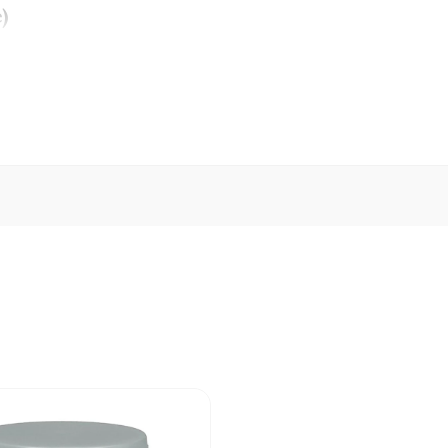
)
gestante si pui
uilor in timpul cresterii