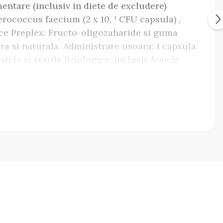
mentare (inclusiv in diete de excludere)
erococcus faecium (2 x 10, ¹ CFU capsula) ,
tice Preplex: Fructo-oligozaharide si guma
ura si naturala. Administrare usoara: 1 capsula
tele si starile fiziologice: inclusiv femele
aj: 5 blistere a cate 10 capsule vegetale
erea echilibrului intestinal si sustinerea
mod posibil.