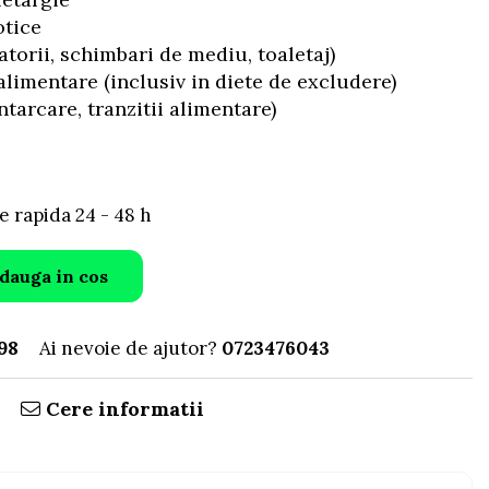
otice
atorii, schimbari de mediu, toaletaj)
 alimentare (inclusiv in diete de excludere)
tarcare, tranzitii alimentare)
e rapida 24 - 48 h
dauga in cos
98
Ai nevoie de ajutor?
0723476043
Cere informatii