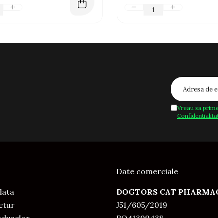
Vreau sa prime
Confidentialita
Date comerciale
lata
DOGTORS CAT PHARMAC
Retur
J51/605/2019