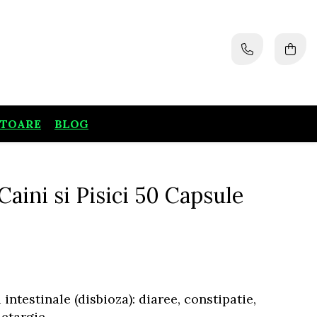
ATOARE
BLOG
aini si Pisici 50 Capsule
 intestinale (disbioza): diaree, constipatie,
letargie