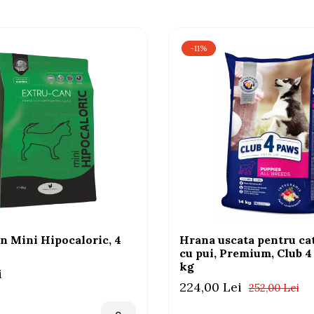
-11%
n Mini Hipocaloric, 4
Hrana uscata pentru cat
cu pui, Premium, Club 4
kg
i
224,00 Lei
252,00 Lei