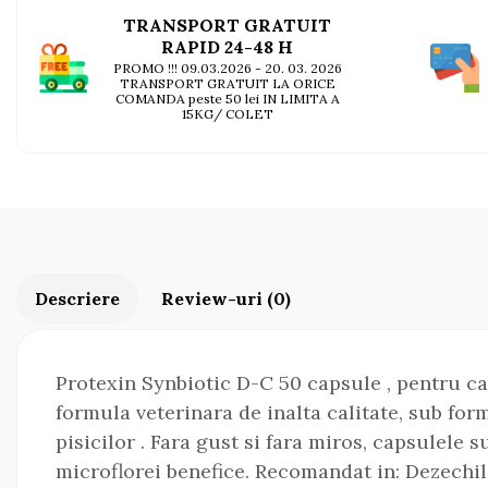
AFECTIUNI HEPATICE
AFECTIUNI OCULARE
TRANSPORT GRATUIT
AFECTIUNI OCULARE
AFECTIUNI URINARE
RAPID 24-48 H
AFECTIUNI URINARE
IMUNITATE
PROMO !!! 09.03.2026 - 20. 03. 2026
TRANSPORT GRATUIT LA ORICE
IMUNITATE
LAPTE PRAF
COMANDA peste 50 lei IN LIMITA A
LAPTE PRAF
15KG/ COLET
Descriere
Review-uri
(0)
Protexin Synbiotic D-C 50 capsule , pentru cain
formula veterinara de inalta calitate, sub fo
pisicilor . Fara gust si fara miros, capsulele 
microflorei benefice. Recomandat in: Dezechilib