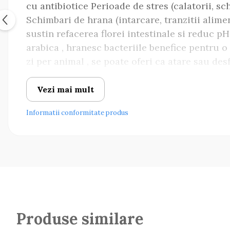
cu antibiotice Perioade de stres (calatorii, sc
Schimbari de hrana (intarcare, tranzitii alime
sustin refacerea florei intestinale si reduc p
arabica , hranesc bacteriile benefice pentru o
zi per animal , se poate oferi ca atare sau desf
gestante, pui, animale in varsta sau cu alergii
Pastrare: in loc uscat, ferit de lumina directa
Vezi mai mult
sanatatii digestive, zi de zi. Ai grija de confo
Informatii conformitate produs
Produse similare