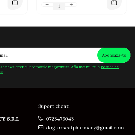
sc newsletter cu promotiile magazinului. Afla mai multe in
Politica de
te
Suport clienti
Y S.R.L
0723476043
dogtorscatpharmacy@gmail.com