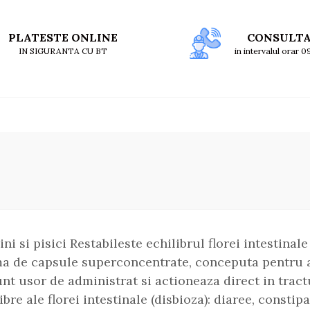
PLATESTE ONLINE
CONSULT
IN SIGURANTA CU BT
in intervalul orar 
i si pisici Restabileste echilibrul florei intestinale
rma de capsule superconcentrate, conceputa pentru a 
sunt usor de administrat si actioneaza direct in tract
re ale florei intestinale (disbioza): diaree, constip