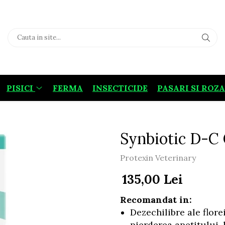
PISICI
FERMA
INSECTICIDE
PASARI SI ROZ
Synbiotic D-C C
Protexin Veterinary
135,00 Lei
Recomandat in:
Dezechilibre ale florei
pierderea apetitului, 