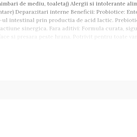
himbari de mediu, toaletaj) Alergii si intolerante ali
ntare) Deparazitari interne Beneficii: Probiotice: Ent
H-ul intestinal prin productia de acid lactic. Prebio
 actiune sinergica. Fara aditivi: Formula curata, sig
ace si presara peste hrana. Potrivit pentru toate vars
. Informatii suplimentare: Fara contraindicatii Ambal
 Protexin Synbiotic D-C , solutia ideala pentru refac
rtul si vitalitatea animalului tau, in cel mai natural 