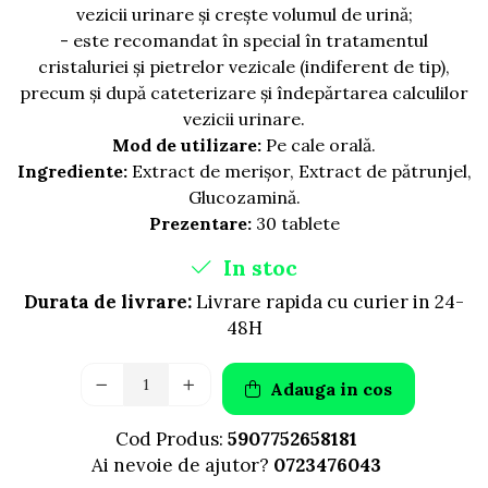
AFECTIUNI HEPATICE
AFECTIUNI OCULARE
vezicii urinare și crește volumul de urină;
AFECTIUNI OCULARE
AFECTIUNI URINARE
- este recomandat în special în tratamentul
AFECTIUNI URINARE
IMUNITATE
cristaluriei și pietrelor vezicale (indiferent de tip),
IMUNITATE
LAPTE PRAF
precum și după cateterizare și îndepărtarea calculilor
LAPTE PRAF
vezicii urinare.
Mod de utilizare:
Pe cale orală.
Ingrediente:
Extract de merişor, Extract de pătrunjel,
Glucozamină.
Prezentare:
30 tablete
In stoc
Durata de livrare:
Livrare rapida cu curier in 24-
48H
Adauga in cos
Cod Produs:
5907752658181
Ai nevoie de ajutor?
0723476043