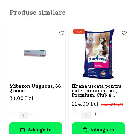
Produse similare
-11%
Mibazon Unguent, 36
Hrana uscata pentru
grame
catei junior cu pui,
Premium, Club 4
34,00 Lei
Paws, 14 kg
224,00 Lei
252,00 Lei
Adauga in
Adauga in