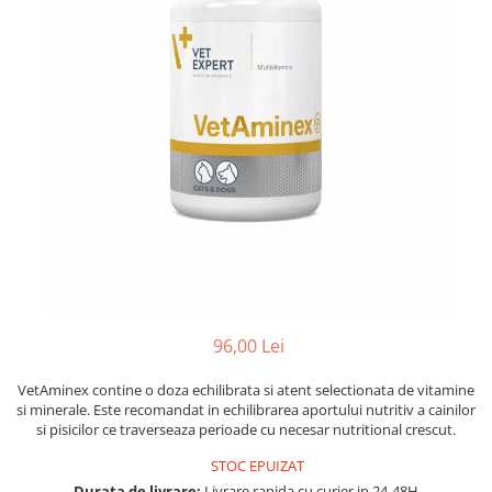
FRESH FARM
FARMINA
MORANDO
FELICIA
MY LOVE
FRESH FARM
ROYALIST
MORANDO
RECOMPENSE
PURINA
ACCESORII
ACCESORII
DIETE VETERINARE
DIETE VETERINARE
IGIENA SI COSMETICA
IGIENA SI COSMETICA
ASTERNUT SI LITIERE
IGIENA OCHI SI URECHI
IGIENA OCHI SI URECHI
SAMPOANE
SAMPOANE
JUCARII
RECOMPENSE
96,00 Lei
SUPLIMENTE
SUPLIMENTE
AFECTIUNI AURICULARE
VetAminex contine o doza echilibrata si atent selectionata de vitamine
AFECTIUNI AURICULARE
si minerale. Este recomandat in echilibrarea aportului nutritiv a cainilor
AFECTIUNI DERMATOLOGICE
si pisicilor ce traverseaza perioade cu necesar nutritional crescut.
AFECTIUNI DERMATOLOGICE
AFECTIUNI DIGESTIVE
AFECTIUNI DIGESTIVE
STOC EPUIZAT
AFECTIUNI HEPATICE
Durata de livrare:
Livrare rapida cu curier in 24-48H