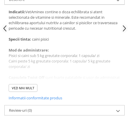
Indicatii:
VetAminex contine o doza echilibrata si atent
selectionata de vitamine si minerale. Este recomandat in
echilibrarea aportului nutritiv a cainilor si pisicilor ce traverseaza
perioade cu necesar nutritional crescut.
Specii tinta:
caini pisici
Mod de administrare:
Pisici si caini sub 5 kg greutate corporala: 1 capsula/ zi
Caini peste 5 kg greutate corporala: 1 capsula/ 5 kg greutate
corporala/ zi
Capsulele Twist Off
sunt foarte palatabile si usor de administrat
chiar si pisicilor. Asigura calitatea si prospetimea ingredientelor
care pot oxida foarte rapid. Poate fi administrat doar continutul
VEZI MAI MULT
sau capsula ca atare. Dozajul corect si perioada de administrare
Informatii conformitate produs
depind de nevoile individuale ale animalului si vor fi stabilite de
catre un medic veterinar.
Review-uri
(0)
Ingrediente:
11.3.1 Tricalciu Fosfat 11.2.1 Oxid de Magneziu 2.20.1 Ulei din soia