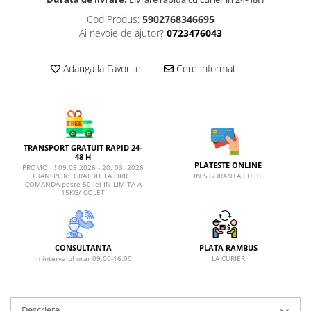
AFECTIUNI HEPATICE
AFECTIUNI OCULARE
AFECTIUNI OCULARE
Cod Produs:
5902768346695
AFECTIUNI URINARE
Ai nevoie de ajutor?
0723476043
AFECTIUNI URINARE
IMUNITATE
IMUNITATE
LAPTE PRAF
Adauga la Favorite
Cere informatii
LAPTE PRAF
TRANSPORT GRATUIT RAPID 24-
48 H
PLATESTE ONLINE
PROMO !!! 09.03.2026 - 20. 03. 2026
IN SIGURANTA CU BT
TRANSPORT GRATUIT LA ORICE
COMANDA peste 50 lei IN LIMITA A
15KG/ COLET
CONSULTANTA
PLATA RAMBUS
in intervalul orar 09:00-16:00
LA CURIER
Descriere