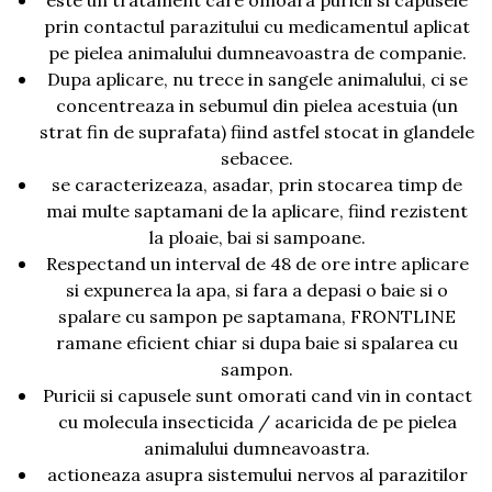
este un tratament care omoara puricii si capusele
prin contactul parazitului cu medicamentul aplicat
pe pielea animalului dumneavoastra de companie.
Dupa aplicare, nu trece in sangele animalului, ci se
concentreaza in sebumul din pielea acestuia (un
strat fin de suprafata) fiind astfel stocat in glandele
sebacee.
se caracterizeaza, asadar, prin stocarea timp de
mai multe saptamani de la aplicare, fiind rezistent
la ploaie, bai si sampoane.
Respectand un interval de 48 de ore intre aplicare
si expunerea la apa, si fara a depasi o baie si o
spalare cu sampon pe saptamana, FRONTLINE
ramane eficient chiar si dupa baie si spalarea cu
sampon.
Puricii si capusele sunt omorati cand vin in contact
cu molecula insecticida / acaricida de pe pielea
animalului dumneavoastra.
actioneaza asupra sistemului nervos al parazitilor