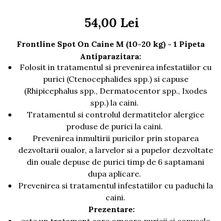
AFECTIUNI HEPATICE
AFECTIUNI OCULARE
AFECTIUNI OCULARE
AFECTIUNI URINARE
54,00 Lei
AFECTIUNI URINARE
IMUNITATE
IMUNITATE
LAPTE PRAF
Frontline Spot On Caine M (10-20 kg) - 1 Pipeta
LAPTE PRAF
Antiparazitara:
Folosit in tratamentul si prevenirea infestatiilor cu
purici (Ctenocephalides spp.) si capuse
(Rhipicephalus spp., Dermatocentor spp., Ixodes
spp.) la caini.
Tratamentul si controlul dermatitelor alergice
produse de purici la caini.
Prevenirea inmultirii puricilor prin stoparea
dezvoltarii oualor, a larvelor si a pupelor dezvoltate
din ouale depuse de purici timp de 6 saptamani
dupa aplicare.
Prevenirea si tratamentul infestatiilor cu paduchi la
caini.
Prezentare: