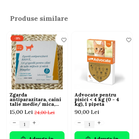
Produse similare
-38%
Zgarda
Advocate pentru
antiparazitara, caini
pisici < 4 kg (0 - 4
talie medie/ mica,
kg), 1 pipeta
Biove
15,00 Lei
90,00 Lei
24,00 Lei
Adauga in
Adauga in