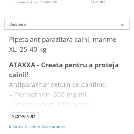
in intervalul orar 09:00-16:00
LA CURIER
Descriere
Pipeta antiparazitara caini, marime
XL, 25-40 kg
ATAXXA - Creata pentru a proteja
cainii!
Antiparazitar extern ce contine:
Permethrin–500 mg/ml
Imidacloprid–100 mg/ml
Exclusiv pentru caini
VEZI MAI MULT
Sub forma de spot-on
Informatii conformitate produs
Eficient impotriva puricilor si