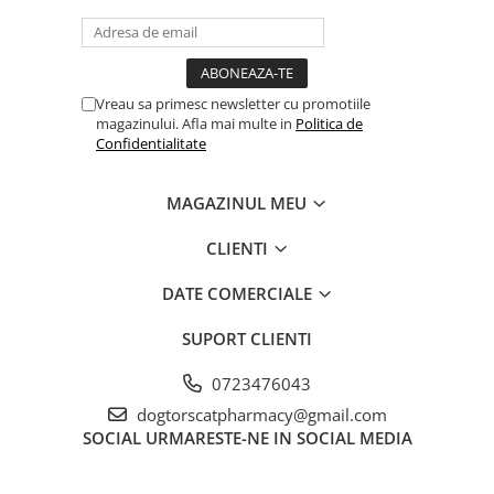
Preventia infestatiilor cu capuse
Efectul acaricid se mentine:
4 saptamani impotriva
Vreau sa primesc newsletter cu promotiile
magazinului. Afla mai multe in
Politica de
Rhipicephalussanguineus si
Confidentialitate
Ixodesricinus
MAGAZINUL MEU
3 saptamani impotriva
Dermacentorreticulatus
CLIENTI
ATAXXA - O combinatie perfecta!
DATE COMERCIALE
SUPORT CLIENTI
Imidacloprid:
Eficient impotriva puricilor adulti si
0723476043
a stadiilor lor larvare de pe animal
dogtorscatpharmacy@gmail.com
SOCIAL
URMARESTE-NE IN SOCIAL MEDIA
Asigura si distrugerea stadiilor
larvare ale puricilor din mediul