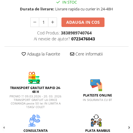
AFECTIUNI HEPATICE
AFECTIUNI OCULARE
IN STOC
AFECTIUNI OCULARE
Durata de livrare:
Livrare rapida cu curier in 24-48H
AFECTIUNI URINARE
AFECTIUNI URINARE
IMUNITATE
ADAUGA IN COS
IMUNITATE
LAPTE PRAF
LAPTE PRAF
Cod Produs:
3838989740764
Ai nevoie de ajutor?
0723476043
Adauga la Favorite
Cere informatii
TRANSPORT GRATUIT RAPID 24-
48 H
PLATESTE ONLINE
PROMO !!! 09.03.2026 - 20. 03. 2026
IN SIGURANTA CU BT
TRANSPORT GRATUIT LA ORICE
COMANDA peste 50 lei IN LIMITA A
15KG/ COLET
CONSULTANTA
PLATA RAMBUS