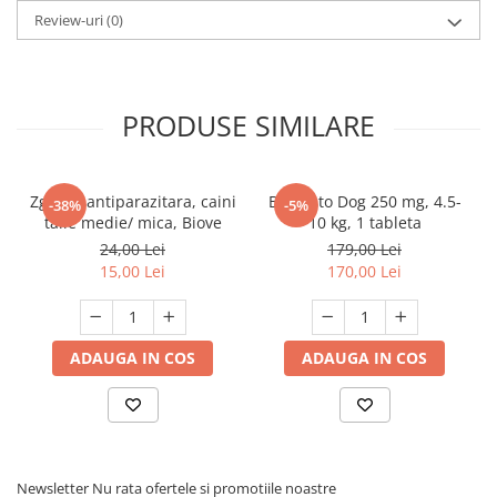
Review-uri
(0)
capuselor
Tratamentul si preventia
PRODUSE SIMILARE
infestatiilor cu purici
(Ctenocephalidesfelis)
Puricii sunt omorati in 24 ore post-
Zgarda antiparazitara, caini
Bravecto Dog 250 mg, 4.5-
-38%
-5%
talie medie/ mica, Biove
10 kg, 1 tableta
aplicare.
24,00 Lei
179,00 Lei
Un tratament asigura protectie 4
15,00 Lei
170,00 Lei
saptamani.
Se recomanda a se folosi ca parte
ADAUGA IN COS
ADAUGA IN COS
integranta a unui tratament
strategic pentru controlul
Dermatitei Alergice produse de
Newsletter
Nu rata ofertele si promotiile noastre
Purici (FAD).