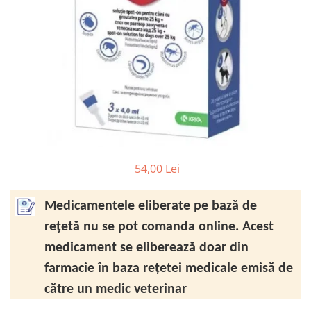
FRESH FARM
FARMINA
MORANDO
FELICIA
MY LOVE
FRESH FARM
ROYALIST
MORANDO
RECOMPENSE
PURINA
ACCESORII
ACCESORII
DIETE VETERINARE
DIETE VETERINARE
IGIENA SI COSMETICA
IGIENA SI COSMETICA
ASTERNUT SI LITIERE
IGIENA OCHI SI URECHI
54,00 Lei
IGIENA OCHI SI URECHI
SAMPOANE
SAMPOANE
JUCARII
Medicamentele eliberate pe bază de
RECOMPENSE
SUPLIMENTE
rețetă nu se pot comanda online. Acest
SUPLIMENTE
AFECTIUNI AURICULARE
medicament se eliberează doar din
AFECTIUNI AURICULARE
AFECTIUNI DERMATOLOGICE
farmacie în baza rețetei medicale emisă de
AFECTIUNI DERMATOLOGICE
AFECTIUNI DIGESTIVE
către un medic veterinar
AFECTIUNI DIGESTIVE
AFECTIUNI HEPATICE