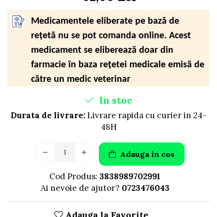
AFECTIUNI HEPATICE
AFECTIUNI OCULARE
AFECTIUNI OCULARE
AFECTIUNI URINARE
Medicamentele eliberate pe bază de
AFECTIUNI URINARE
IMUNITATE
rețetă nu se pot comanda online. Acest
IMUNITATE
LAPTE PRAF
medicament se eliberează doar din
LAPTE PRAF
farmacie în baza rețetei medicale emisă de
către un medic veterinar
In stoc
Durata de livrare:
Livrare rapida cu curier in 24-
48H
Adauga in cos
Cod Produs:
3838989702991
Ai nevoie de ajutor?
0723476043
Adauga la Favorite