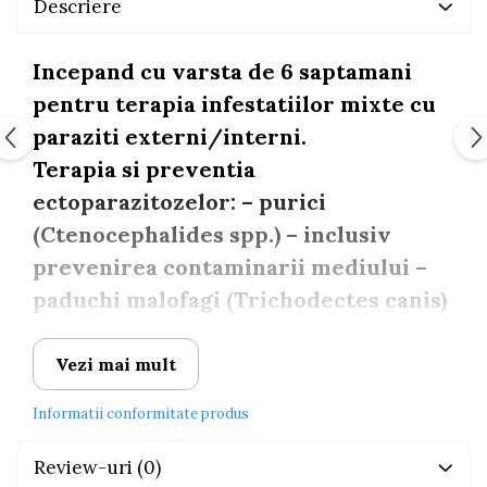
Descriere
Incepand cu varsta de 6 saptamani
pentru terapia infestatiilor mixte cu
paraziti externi/interni.
Terapia si preventia
ectoparazitozelor: – purici
(Ctenocephalides spp.) – inclusiv
prevenirea contaminarii mediului –
paduchi malofagi (Trichodectes canis)
– raia auriculara (Otodectes cynotis) –
raia sarcoptica (Sarcoptes scabiei)
Vezi mai mult
Terapia nematodozelor: – viermi
Informatii conformitate produs
intestinali rotunzi (Toxocara canis) –
prevenirea dirofilariozei cardio-
Review-uri
(0)