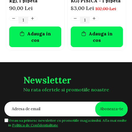
kg), 1 pipeta
KG) PISICA - 1 pipeta
90,00 Lei
83,00 Lei
102,00 Lei
Adauga in
Adauga in
cos
cos
Newsletter
Nu rata ofertele si promotiile noastre
Vreau sa primesc newsletter cu promotiile magazinului. Afla mai multe
in
Politica de Confidentialitate