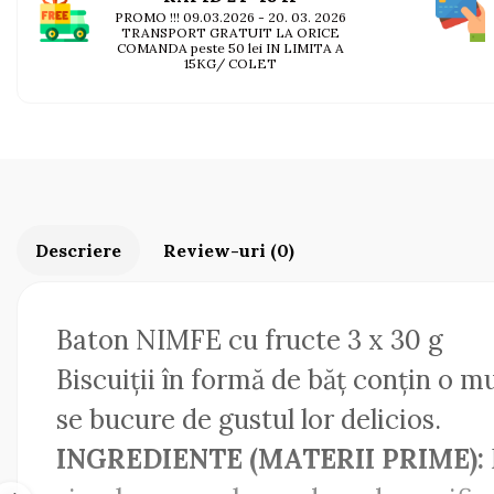
AFECTIUNI HEPATICE
AFECTIUNI OCULARE
PROMO !!! 09.03.2026 - 20. 03. 2026
AFECTIUNI OCULARE
TRANSPORT GRATUIT LA ORICE
AFECTIUNI URINARE
COMANDA peste 50 lei IN LIMITA A
AFECTIUNI URINARE
IMUNITATE
15KG/ COLET
IMUNITATE
LAPTE PRAF
LAPTE PRAF
Descriere
Review-uri
(0)
Baton NIMFE cu fructe 3 x 30 g
Biscuiții în formă de băț conțin o m
se bucure de gustul lor delicios.
INGREDIENTE (MATERII PRIME):