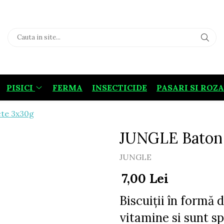
PISICI
FERMA
INSECTICIDE
PASARI SI ROZ
te 3x30g
JUNGLE Baton
JUNGLE
7,00 Lei
Biscuiții în formă 
vitamine si sunt sp