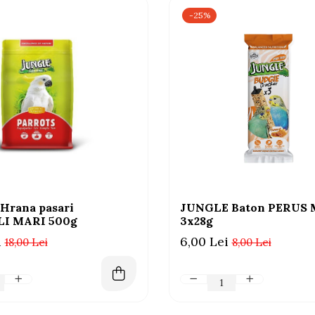
-25%
Hrana pasari
JUNGLE Baton PERUS 
I MARI 500g
3x28g
i
6,00 Lei
18,00 Lei
8,00 Lei