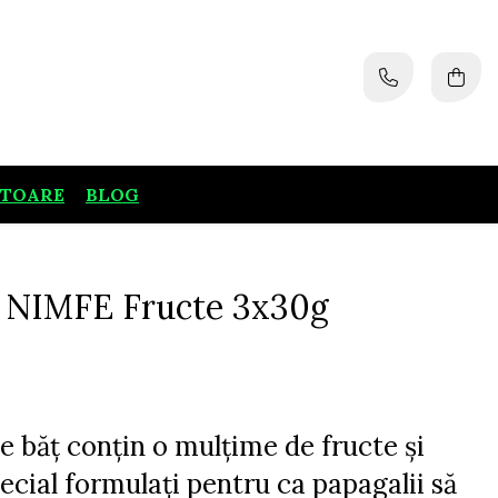
ATOARE
BLOG
 NIMFE Fructe 3x30g
de băț conțin o mulțime de fructe și
ecial formulați pentru ca papagalii să