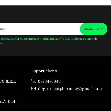
sc newsletter cu promotiile magazinului. Afla mai multe in
Politica de
te
Suport clienti
Y S.R.L
0723476043
dogtorscatpharmacy@gmail.com
c.A, Et.4,