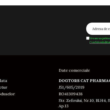
Vreau sa prime
Confidentialita
Date comerciale
lata
DOGTORS CAT PHARMAC
Retur
J51/605/2019
oduselor
RO41309438
Str. Zefirului, Nr.10, Bl.H4, S
Ap.13