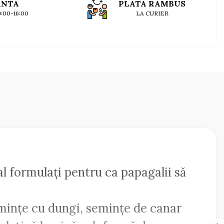
ANTA
PLATA RAMBUS
09:00-16:00
LA CURIER
al formulați pentru ca papagalii să
emințe cu dungi, semințe de canar