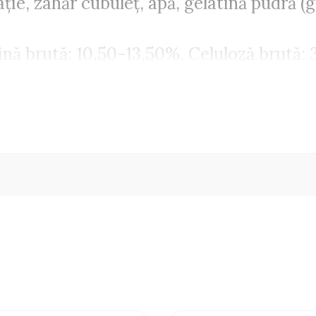
ție, zahăr cubuleț, apă, gelatină pudră (
nă brută: 10,50-13,50%, Celuloză brută: 
Umiditate: 10,50-12,50%.
ați bățul vertical pe partea laterală a cuș