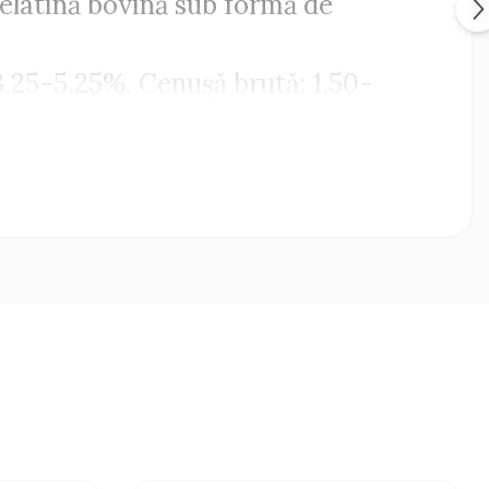
gelatină bovină sub formă de
3,25-5,25%, Cenușă brută: 1,50-
tii păsării. Asigurați întotdeauna o