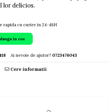
 lor delicios.
e rapida cu curier in 24-48H
dauga in cos
418
Ai nevoie de ajutor?
0723476043
Cere informatii