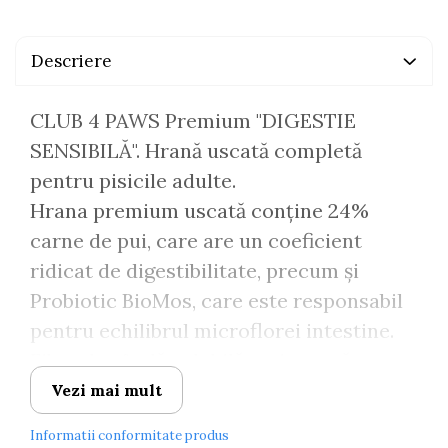
Descriere
CLUB 4 PAWS Premium "DIGESTIE
SENSIBILĂ". Hrană uscată completă
pentru pisicile adulte.
Hrana premium uscată conține 24%
carne de pui, care are un coeficient
ridicat de digestibilitate, precum și
Probiotic BioMos, care este responsabil
pentru echilibrul microflorei intestine.
Fibra de sfeclă solubilă acționează ca un
probiotic natural și este un element de
Vezi mai mult
reproducere pentru microflora benefică.
Informatii conformitate produs