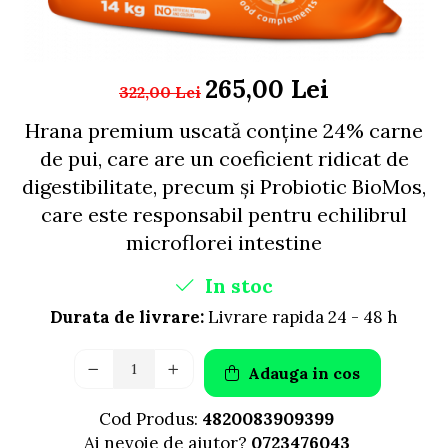
AFECTIUNI HEPATICE
AFECTIUNI OCULARE
AFECTIUNI OCULARE
AFECTIUNI URINARE
AFECTIUNI URINARE
IMUNITATE
IMUNITATE
265,00 Lei
LAPTE PRAF
322,00 Lei
LAPTE PRAF
Hrana premium uscată conține 24% carne
de pui, care are un coeficient ridicat de
digestibilitate, precum și Probiotic BioMos,
care este responsabil pentru echilibrul
microflorei intestine
In stoc
Durata de livrare:
Livrare rapida 24 - 48 h
Adauga in cos
Cod Produs:
4820083909399
Ai nevoie de ajutor?
0723476043