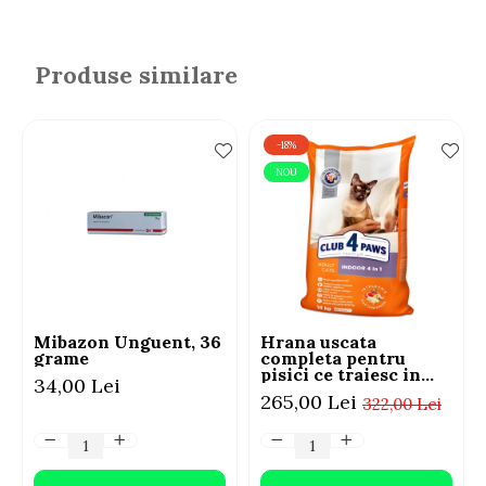
Produse similare
-18%
NOU
Mibazon Unguent, 36
Hrana uscata
grame
completa pentru
pisici ce traiesc in
34,00 Lei
casa, Club 4 Paws
265,00 Lei
322,00 Lei
Premium Indoor,
14kg