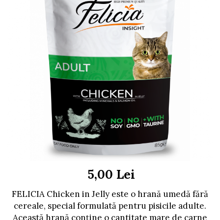
FRESH FARM
FARMINA
MORANDO
FELICIA
MY LOVE
FRESH FARM
ROYALIST
MORANDO
RECOMPENSE
PURINA
ACCESORII
ACCESORII
DIETE VETERINARE
DIETE VETERINARE
IGIENA SI COSMETICA
IGIENA SI COSMETICA
ASTERNUT SI LITIERE
IGIENA OCHI SI URECHI
IGIENA OCHI SI URECHI
SAMPOANE
SAMPOANE
JUCARII
RECOMPENSE
SUPLIMENTE
SUPLIMENTE
5,00 Lei
AFECTIUNI AURICULARE
AFECTIUNI AURICULARE
AFECTIUNI DERMATOLOGICE
FELICIA Chicken in Jelly este o hrană umedă fără
AFECTIUNI DERMATOLOGICE
AFECTIUNI DIGESTIVE
cereale, special formulată pentru pisicile adulte.
AFECTIUNI DIGESTIVE
AFECTIUNI HEPATICE
Această hrană conține o cantitate mare de carne