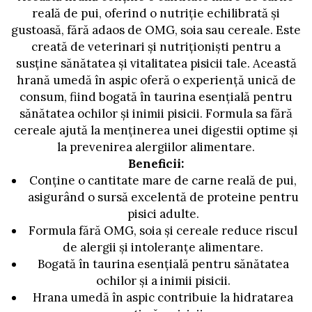
AFECTIUNI HEPATICE
AFECTIUNI OCULARE
reală de pui, oferind o nutriție echilibrată și
AFECTIUNI OCULARE
AFECTIUNI URINARE
gustoasă, fără adaos de OMG, soia sau cereale. Este
AFECTIUNI URINARE
IMUNITATE
creată de veterinari și nutriționiști pentru a
IMUNITATE
LAPTE PRAF
susține sănătatea și vitalitatea pisicii tale. Această
LAPTE PRAF
hrană umedă în aspic oferă o experiență unică de
consum, fiind bogată în taurina esențială pentru
sănătatea ochilor și inimii pisicii. Formula sa fără
cereale ajută la menținerea unei digestii optime și
la prevenirea alergiilor alimentare.
Beneficii:
Conține o cantitate mare de carne reală de pui,
asigurând o sursă excelentă de proteine pentru
pisici adulte.
Formula fără OMG, soia și cereale reduce riscul
de alergii și intoleranțe alimentare.
Bogată în taurina esențială pentru sănătatea
ochilor și a inimii pisicii.
Hrana umedă în aspic contribuie la hidratarea