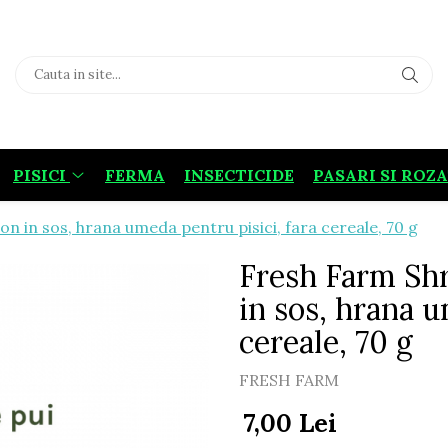
PISICI
FERMA
INSECTICIDE
PASARI SI ROZ
on in sos, hrana umeda pentru pisici, fara cereale, 70 g
Fresh Farm Shr
in sos, hrana u
cereale, 70 g
FRESH FARM
7,00 Lei