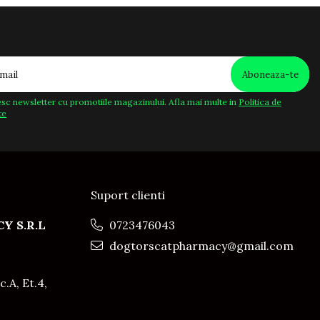
sc newsletter cu promotiile magazinului. Afla mai multe in
Politica de
te
Suport clienti
Y S.R.L
0723476043
dogtorscatpharmacy@gmail.com
c.A, Et.4,