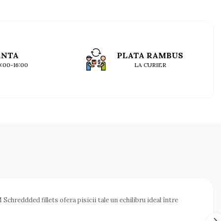
ANTA
PLATA RAMBUS
09:00-16:00
LA CURIER
chreddded fillets ofera pisicii tale un echilibru ideal între