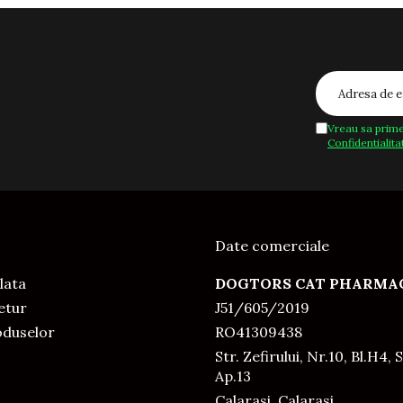
Vreau sa prime
Confidentialita
Date comerciale
lata
DOGTORS CAT PHARMAC
Retur
J51/605/2019
oduselor
RO41309438
Str. Zefirului, Nr.10, Bl.H4, S
Ap.13
Calarasi, Calarasi