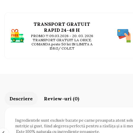
AFECTIUNI HEPATICE
AFECTIUNI OCULARE
AFECTIUNI OCULARE
AFECTIUNI URINARE
AFECTIUNI URINARE
IMUNITATE
IMUNITATE
TRANSPORT GRATUIT
LAPTE PRAF
RAPID 24-48 H
LAPTE PRAF
PROMO !!! 09.03.2026 - 20. 03. 2026
TRANSPORT GRATUIT LA ORICE
COMANDA peste 50 lei IN LIMITA A
15KG/ COLET
Descriere
Review-uri
(0)
Ingredientele sunt exclusiv bazate pe carne proaspata atent select
nutriție și gust, fiind alegerea perfectă pentru a răsfăța și a ii m
Este 100% naturala cu ingrediente proaspete.