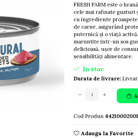
FRESH FARM este o hrană 
cele mai rafinate gusturi ș
cu ingrediente proaspete 
de carne, asigurând prote
puternică și o viață activ
maruntite intr-un sos gus
delicioasă, ușor de consum
sensibilități alimentare.
In stoc
Durata de livrare:
Livrar
A
Cod Produs:
6421000200
Adauga la Favorite