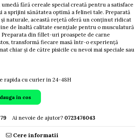
umedă fără cereale special creată pentru a satisface
i a sprijini sănătatea optimă a felinei tale. Preparată
și naturale, această rețetă oferă un conținut ridicat
ine de înaltă calitate esențiale pentru o musculatură
ă. Preparata din fillet-uri proaspete de carne
tos, transformă fiecare masă într-o experiență
at chiar și de către pisicile cu nevoi mai speciale sau
e rapida cu curier in 24-48H
dauga in cos
179
Ai nevoie de ajutor?
0723476043
Cere informatii