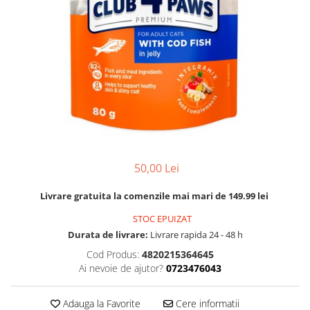
FRESH FARM
FARMINA
MORANDO
FELICIA
MY LOVE
FRESH FARM
ROYALIST
MORANDO
RECOMPENSE
PURINA
ACCESORII
ACCESORII
DIETE VETERINARE
DIETE VETERINARE
IGIENA SI COSMETICA
IGIENA SI COSMETICA
ASTERNUT SI LITIERE
IGIENA OCHI SI URECHI
50,00 Lei
IGIENA OCHI SI URECHI
SAMPOANE
SAMPOANE
Livrare gratuita la comenzile mai mari de 149.99 lei
JUCARII
RECOMPENSE
STOC EPUIZAT
SUPLIMENTE
SUPLIMENTE
Durata de livrare:
Livrare rapida 24 - 48 h
AFECTIUNI AURICULARE
Cod Produs:
4820215364645
AFECTIUNI AURICULARE
AFECTIUNI DERMATOLOGICE
Ai nevoie de ajutor?
0723476043
AFECTIUNI DERMATOLOGICE
AFECTIUNI DIGESTIVE
AFECTIUNI DIGESTIVE
AFECTIUNI HEPATICE
Adauga la Favorite
Cere informatii