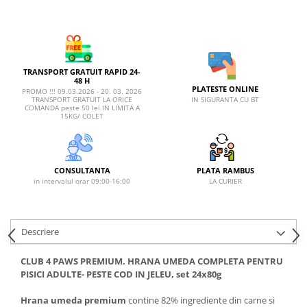
AFECTIUNI HEPATICE
AFECTIUNI OCULARE
AFECTIUNI OCULARE
AFECTIUNI URINARE
AFECTIUNI URINARE
IMUNITATE
IMUNITATE
LAPTE PRAF
LAPTE PRAF
TRANSPORT GRATUIT RAPID 24-
48 H
PLATESTE ONLINE
PROMO !!! 09.03.2026 - 20. 03. 2026
IN SIGURANTA CU BT
TRANSPORT GRATUIT LA ORICE
COMANDA peste 50 lei IN LIMITA A
15KG/ COLET
CONSULTANTA
PLATA RAMBUS
in intervalul orar 09:00-16:00
LA CURIER
Descriere
CLUB 4 PAWS PREMIUM. HRANA UMEDA COMPLETA PENTRU
PISICI ADULTE- PESTE COD IN JELEU, set 24x80g
Hrana umeda premium
contine 82% ingrediente din carne si