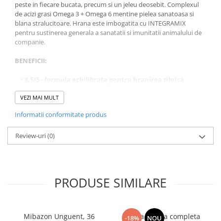
peste in fiecare bucata, precum si un jeleu deosebit. Complexul
de acizi grasi Omega 3 + Omega 6 mentine pielea sanatoasa si
blana stralucitoare. Hrana este imbogatita cu INTEGRAMIX
pentru sustinerea generala a sanatatii si imunitatii animalului de
companie.
BENEFICII:
• 8,5/5 - formula echilibrata pentru hranirea zilnica
• Ingrediente de carne si peste nr. 1 in compozitie
• Vitaminele D3, E, B1, B5 si aminoacizi
VEZI MAI MULT
• Omega 3 + Omega 6 pentru o piele sanatoasa si blana
Informatii conformitate produs
stralucitoare
• Formula INTEGRAMIX: rosii uscate, ghimbir, paducel si
banane - pentru sanatatea generala a animalului de
Review-uri
(0)
companie
• fara arome sau coloranti artificiali
COMPOZITIE:
73% carne si produse de origine animala in bucati,
PRODUSE SIMILARE
peste si subproduse din peste (9% bucati de cod), cereale,
extracte de proteine ​​vegetale, minerale, uleiuri si grasimi (ulei de
somon 0,4%), zaharuri, fructe (banana 0,1%, paducel 0,03 %) *,
legume (rosii 0,11%) *, ghimbir * 0,005%.
Mibazon Unguent, 36
Hrana uscata completa
-18%
NOU