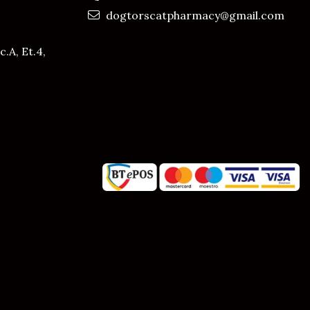
dogtorscatpharmacy@gmail.com
c.A, Et.4,