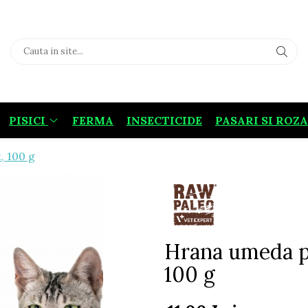
PISICI
FERMA
INSECTICIDE
PASARI SI ROZ
, 100 g
Hrana umeda pe
100 g