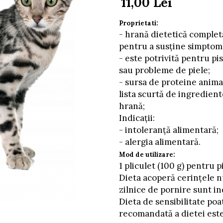
11,00 Lei
Proprietati:
- hrană dietetică completă
pentru a susține simptomel
- este potrivită pentru pi
sau probleme de piele;
- sursa de proteine animal
lista scurtă de ingredient
hrană;
Indicații:
- intoleranță alimentară;
- alergia alimentară.
Mod de utilizare:
1 pliculet (100 g) pentru p
Dieta acoperă cerințele nu
zilnice de pornire sunt in
Dieta de sensibilitate poat
recomandată a dietei este