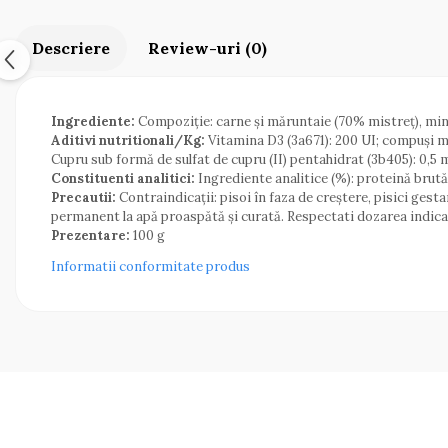
Descriere
Review-uri
(0)
Ingrediente:
Compoziție: carne și măruntaie (70% mistreț), mine
Aditivi nutritionali/Kg:
Vitamina D3 (3a671): 200 UI; compuși m
Cupru sub formă de sulfat de cupru (II) pentahidrat (3b405): 0,5
Constituenti analitici:
Ingrediente analitice (%): proteină brută:
Precautii:
Contraindicații: pisoi în faza de creștere, pisici gest
permanent la apă proaspătă și curată. Respectati dozarea indicat
Prezentare:
100 g
Informatii conformitate produs