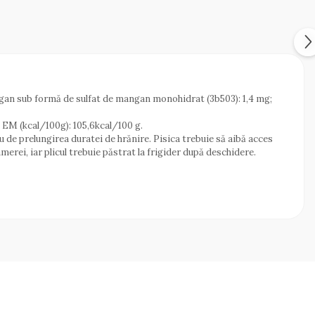
ngan sub formă de sulfat de mangan monohidrat (3b503): 1,4 mg;
7. EM (kcal/100g): 105,6kcal/100 g.
u de prelungirea duratei de hrănire. Pisica trebuie să aibă acces
rei, iar plicul trebuie păstrat la frigider după deschidere.