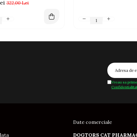
ei
322,00 Lei
Vreau sa prime
Confidentialita
Date comerciale
lata
DOGTORS CAT PHARMAC