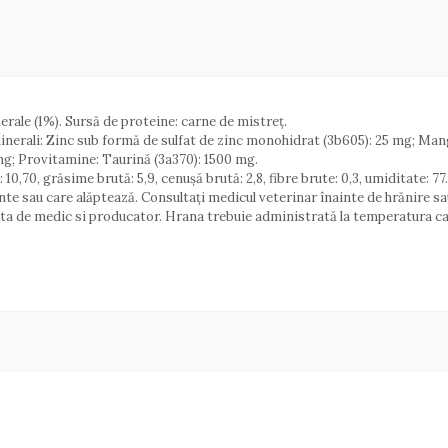
rale (1%). Sursă de proteine: carne de mistreț.
inerali: Zinc sub formă de sulfat de zinc monohidrat (3b605): 25 mg; Ma
 mg; Provitamine: Taurină (3a370): 1500 mg.
 10,70, grăsime brută: 5,9, cenușă brută: 2,8, fibre brute: 0,3, umiditate: 7
ante sau care alăptează. Consultați medicul veterinar înainte de hrănire sa
a de medic si producator. Hrana trebuie administrată la temperatura came