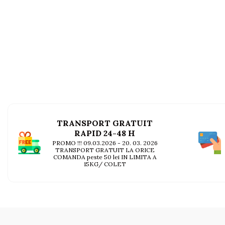
AFECTIUNI HEPATICE
AFECTIUNI OCULARE
AFECTIUNI OCULARE
AFECTIUNI URINARE
AFECTIUNI URINARE
IMUNITATE
IMUNITATE
LAPTE PRAF
LAPTE PRAF
TRANSPORT GRATUIT
RAPID 24-48 H
PROMO !!! 09.03.2026 - 20. 03. 2026
TRANSPORT GRATUIT LA ORICE
COMANDA peste 50 lei IN LIMITA A
15KG/ COLET