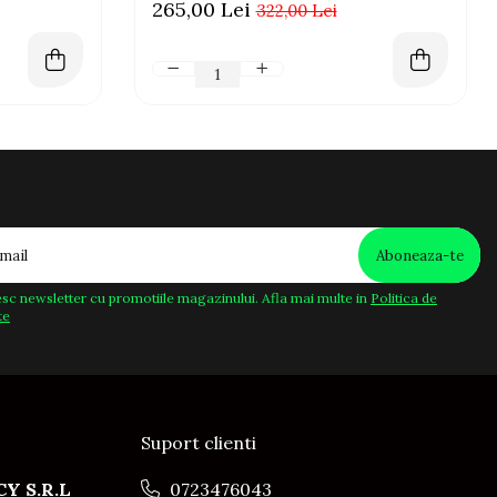
265,00 Lei
322,00 Lei
sc newsletter cu promotiile magazinului. Afla mai multe in
Politica de
te
Suport clienti
Y S.R.L
0723476043