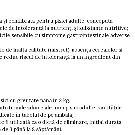
 și echilibrată pentru pisici adulte, concepută
e de intoleranță la nutrienți și substanțe nutritive;
sicile sensibile cu simptome gastrointestinale adverse
e de înaltă calitate (mistreț), absența cerealelor și
e reduc riscul de intoleranță la un ingredient din
isici cu greutate pana in 2 kg.
triționale zilnice ale unei pisici adulte,cantitățile
dicate în tabelul de pe ambalaj.
e fi utilizată ca o dietă de eliminare, inițial durata
 de 3 până la 8 săptămâni.