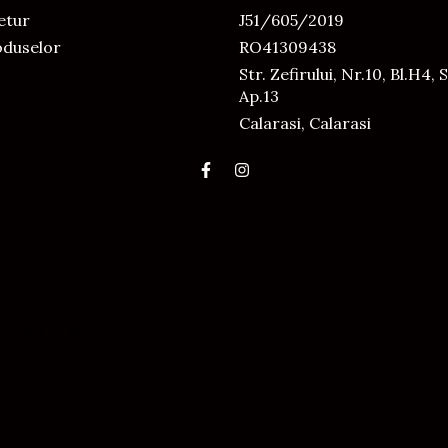
Retur
J51/605/2019
oduselor
RO41309438
Str. Zefirului, Nr.10, Bl.H4, S
Ap.13
Calarasi, Calarasi