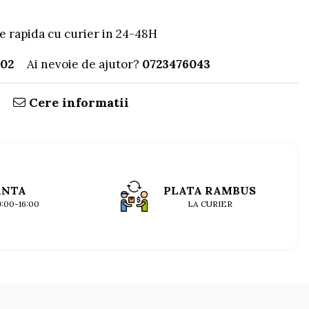
e rapida cu curier in 24-48H
902
Ai nevoie de ajutor?
0723476043
Cere informatii
ANTA
PLATA RAMBUS
09:00-16:00
LA CURIER