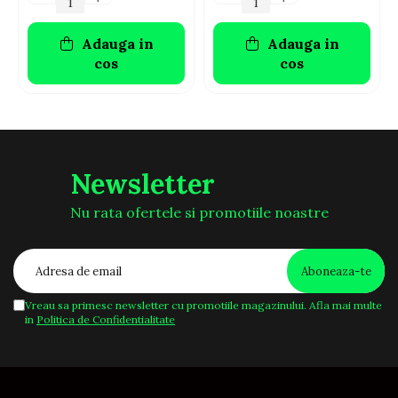
Adauga in
Adauga in
cos
cos
Newsletter
Nu rata ofertele si promotiile noastre
Vreau sa primesc newsletter cu promotiile magazinului. Afla mai multe
in
Politica de Confidentialitate