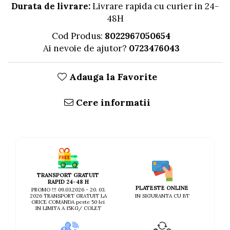
AFECTIUNI HEPATICE
AFECTIUNI OCULARE
Durata de livrare:
Livrare rapida cu curier in 24-
AFECTIUNI OCULARE
AFECTIUNI URINARE
48H
AFECTIUNI URINARE
IMUNITATE
Cod Produs:
8022967050654
IMUNITATE
LAPTE PRAF
Ai nevoie de ajutor?
0723476043
LAPTE PRAF
Adauga la Favorite
Cere informatii
TRANSPORT GRATUIT
RAPID 24-48 H
PLATESTE ONLINE
PROMO !!! 09.03.2026 - 20. 03.
IN SIGURANTA CU BT
2026 TRANSPORT GRATUIT LA
ORICE COMANDA peste 50 lei
IN LIMITA A 15KG/ COLET