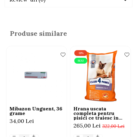
Produse similare
-18%
NOU
Mibazon Unguent, 36
Hrana uscata
grame
completa pentru
pisici ce traiesc in
34,00 Lei
casa, Club 4 Paws
265,00 Lei
322,00 Lei
Premium Indoor,
14kg