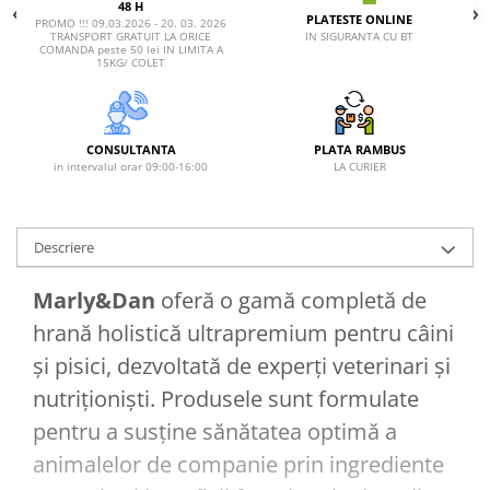
48 H
PLATESTE ONLINE
PROMO !!! 09.03.2026 - 20. 03. 2026
IN SIGURANTA CU BT
TRANSPORT GRATUIT LA ORICE
COMANDA peste 50 lei IN LIMITA A
15KG/ COLET
CONSULTANTA
PLATA RAMBUS
in intervalul orar 09:00-16:00
LA CURIER
Descriere
Marly&Dan
oferă o gamă completă de
hrană holistică ultrapremium pentru câini
și pisici, dezvoltată de experți veterinari și
nutriționiști. Produsele sunt formulate
pentru a susține sănătatea optimă a
animalelor de companie prin ingrediente