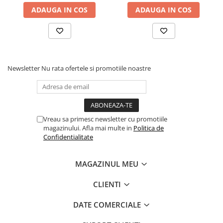
- Ingrediente naturale premium – fără
ADAUGA IN COS
ADAUGA IN COS
aditivi artificiali, coloranți sau conservanți
sintetici;
- Rețete fără cereale – ideale pentru
animalele cu sensibilități digestive,
Newsletter
Nu rata ofertele si promotiile noastre
prevenind inflamațiile intestinale;
- Formule hipoalergenice – fără grâu,
gluten, lactate sau soia.
Vreau sa primesc newsletter cu promotiile
Ingrediente cheie și beneficii
magazinului. Afla mai multe in
Politica de
1.
Somonul proaspăt - sursa principală de
Confidentialitate
proteine
MAGAZINUL MEU
- Conține acizi grași esențiali Omega-3 și
Omega-6, care contribuie la menținerea
CLIENTI
unui sistem imunitar puternic, la
DATE COMERCIALE
sănătatea pielii și a blănii.