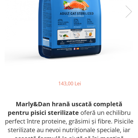
FRESH FARM
FARMINA
MORANDO
FELICIA
MY LOVE
FRESH FARM
ROYALIST
MORANDO
RECOMPENSE
PURINA
ACCESORII
ACCESORII
DIETE VETERINARE
DIETE VETERINARE
IGIENA SI COSMETICA
IGIENA SI COSMETICA
ASTERNUT SI LITIERE
IGIENA OCHI SI URECHI
IGIENA OCHI SI URECHI
SAMPOANE
143,00 Lei
SAMPOANE
JUCARII
RECOMPENSE
SUPLIMENTE
Marly&Dan hrană uscată completă
SUPLIMENTE
AFECTIUNI AURICULARE
pentru pisici sterilizate
oferă un echilibru
AFECTIUNI AURICULARE
AFECTIUNI DERMATOLOGICE
perfect între proteine, grăsimi și fibre. Pisicile
AFECTIUNI DERMATOLOGICE
AFECTIUNI DIGESTIVE
sterilizate au nevoi nutriționale speciale, iar
AFECTIUNI DIGESTIVE
AFECTIUNI HEPATICE