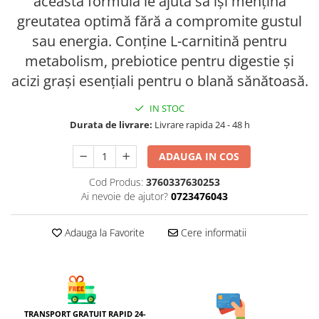
această formulă le ajută să își mențină
AFECTIUNI HEPATICE
AFECTIUNI OCULARE
greutatea optimă fără a compromite gustul
AFECTIUNI OCULARE
AFECTIUNI URINARE
AFECTIUNI URINARE
sau energia. Conține L-carnitină pentru
IMUNITATE
IMUNITATE
metabolism, prebiotice pentru digestie și
LAPTE PRAF
LAPTE PRAF
acizi grași esențiali pentru o blană sănătoasă.
IN STOC
Durata de livrare:
Livrare rapida 24 - 48 h
ADAUGA IN COS
Cod Produs:
3760337630253
Ai nevoie de ajutor?
0723476043
Adauga la Favorite
Cere informatii
TRANSPORT GRATUIT RAPID 24-