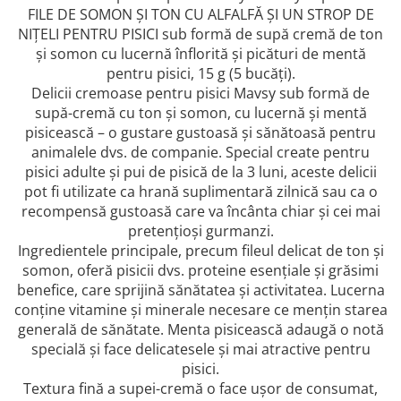
AFECTIUNI HEPATICE
AFECTIUNI OCULARE
FILE DE SOMON ȘI TON CU ALFALFĂ ȘI UN STROP DE
AFECTIUNI OCULARE
AFECTIUNI URINARE
NIȚELI PENTRU PISICI sub formă de supă cremă de ton
AFECTIUNI URINARE
IMUNITATE
și somon cu lucernă înflorită și picături de mentă
IMUNITATE
pentru pisici, 15 g (5 bucăți).
LAPTE PRAF
Delicii cremoase pentru pisici Mavsy sub formă de
LAPTE PRAF
supă-cremă cu ton și somon, cu lucernă și mentă
pisicească – o gustare gustoasă și sănătoasă pentru
animalele dvs. de companie. Special create pentru
pisici adulte și pui de pisică de la 3 luni, aceste delicii
pot fi utilizate ca hrană suplimentară zilnică sau ca o
recompensă gustoasă care va încânta chiar și cei mai
pretențioși gurmanzi.
Ingredientele principale, precum fileul delicat de ton și
somon, oferă pisicii dvs. proteine esențiale și grăsimi
benefice, care sprijină sănătatea și activitatea. Lucerna
conține vitamine și minerale necesare ce mențin starea
generală de sănătate. Menta pisicească adaugă o notă
specială și face delicatesele și mai atractive pentru
pisici.
Textura fină a supei-cremă o face ușor de consumat,