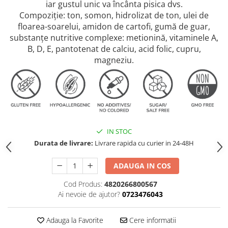
iar gustul unic va încânta pisica dvs.
Compoziție: ton, somon, hidrolizat de ton, ulei de
floarea-soarelui, amidon de cartofi, gumă de guar,
substanțe nutritive complexe: metionină, vitaminele A,
B, D, E, pantotenat de calciu, acid folic, cupru,
magneziu.
IN STOC
Durata de livrare:
Livrare rapida cu curier in 24-48H
ADAUGA IN COS
Cod Produs:
4820266800567
Ai nevoie de ajutor?
0723476043
Adauga la Favorite
Cere informatii