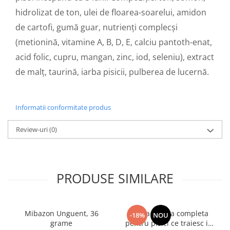
hidrolizat de ton, ulei de floarea-soarelui, amidon
de cartofi, gumă guar, nutrienți complecși
(metionină, vitamine A, B, D, E, calciu pantoth-enat,
acid folic, cupru, mangan, zinc, iod, seleniu), extract
de malț, taurină, iarba pisicii, pulberea de lucernă.
Informatii conformitate produs
Review-uri
(0)
PRODUSE SIMILARE
Mibazon Unguent, 36
Hrana uscata completa
-18%
NOU
grame
pentru pisici ce traiesc in