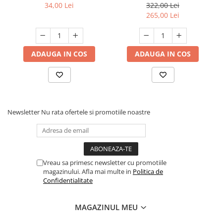
casa, Club 4 Paws Premium
34,00 Lei
322,00 Lei
Indoor, 14kg
265,00 Lei
ADAUGA IN COS
ADAUGA IN COS
Newsletter
Nu rata ofertele si promotiile noastre
Vreau sa primesc newsletter cu promotiile
magazinului. Afla mai multe in
Politica de
Confidentialitate
MAGAZINUL MEU